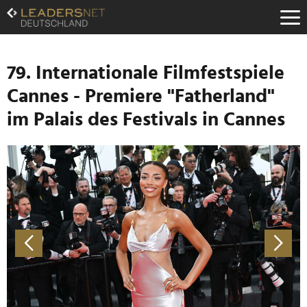
Zum
Inhalt
Zur
Fußzeilen-
Navigation
79. Internationale Filmfestspiele
Zur
Cannes - Premiere "Fatherland"
Hauptnavigation
im Palais des Festivals in Cannes