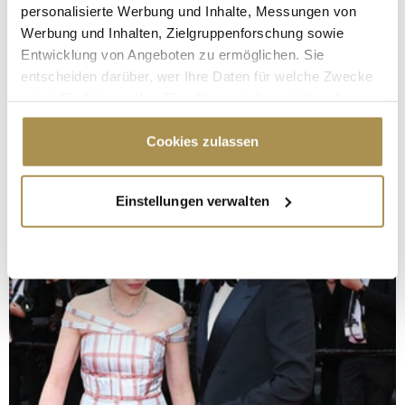
personalisierte Werbung und Inhalte, Messungen von
Werbung und Inhalten, Zielgruppenforschung sowie
Entwicklung von Angeboten zu ermöglichen. Sie
entscheiden darüber, wer Ihre Daten für welche Zwecke
nutzt. Sie können Ihre Einwilligung jederzeit über die
Cookie-Erklärung oder durch Klicken auf das Privacy
Trigger Symbol ändern oder widerrufen
Cookies zulassen
Wenn Sie es erlauben, würden wir auch gerne:
Einstellungen verwalten
Informationen über Ihre geografische Lage
erfassen, welche bis auf einige Meter genau sein
können
Ihr Gerät durch aktives Scannen nach
bestimmten Merkmalen (Fingerprinting) identifizieren
Erfahren Sie mehr darüber, wie Ihre persönlichen Daten
verarbeitet werden, und legen Sie Ihre Präferenzen im
Abschnitt Einzelheiten
fest.