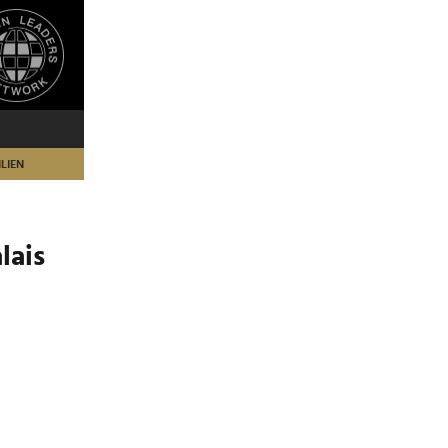
LIEN
lais