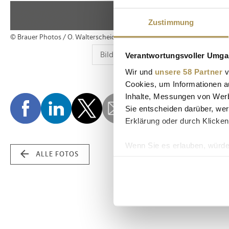
Zustimmung
© Brauer Photos / O. Walterscheid
Verantwortungsvoller Umgan
Wir und
unsere 58 Partner
v
Cookies, um Informationen a
Inhalte, Messungen von Werb
Sie entscheiden darüber, wer
Erklärung oder durch Klicken
Wenn Sie es erlauben, würde
ALLE FOTOS
Informationen über Ih
Ihr Gerät durch aktiv
Erfahren Sie mehr darüber, w
Einzelheiten
fest.
Wir verwenden Cookies, um I