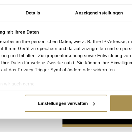
Details
Anzeigeneinstellungen
g mit Ihren Daten
erarbeiten Ihre persönlichen Daten, wie z. B. Ihre IP-Adresse, m
uf Ihrem Gerät zu speichern und darauf zuzugreifen und so pers
Advertisement
ung und Inhalten, Zielgruppenforschung sowie Entwicklung von
 Ihre Daten für welche Zwecke nutzt. Sie können Ihre Einwilligun
 auf das Privacy Trigger Symbol ändern oder widerrufen
n wir auch gerne:
re geografische Lage erfassen, welche bis auf einige Meter gen
es Scannen nach bestimmten Merkmalen (Fingerprinting) identifi
Einstellungen verwalten
ie Ihre persönlichen Daten verarbeitet werden, und legen Sie I
nhalte und Anzeigen zu personalisieren, Funktionen für soziale