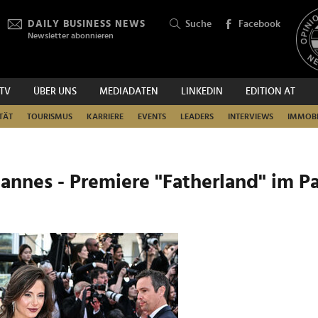
DAILY BUSINESS NEWS
Suche
Facebook
Newsletter abonnieren
.TV
ÜBER UNS
MEDIADATEN
LINKEDIN
EDITION AT
SUCHEN
TÄT
TOURISMUS
KARRIERE
EVENTS
LEADERS
INTERVIEWS
IMMOBI
Cannes - Premiere "Fatherland" im Pa