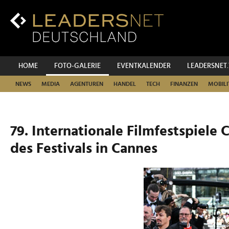
Zum
Inhalt
Zur
Fußzeilen-
Navigation
Zur
HOME
FOTO-GALERIE
EVENTKALENDER
LEADERSNET
Hauptnavigation
NEWS
MEDIA
AGENTUREN
HANDEL
TECH
FINANZEN
MOBILI
79. Internationale Filmfestspiele 
des Festivals in Cannes