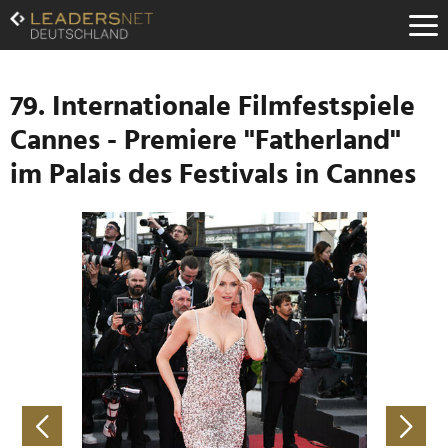
Zum
Inhalt
Zur
Fußzeilen-
Navigation
79. Internationale Filmfestspiele
Zur
Cannes - Premiere "Fatherland"
Hauptnavigation
im Palais des Festivals in Cannes