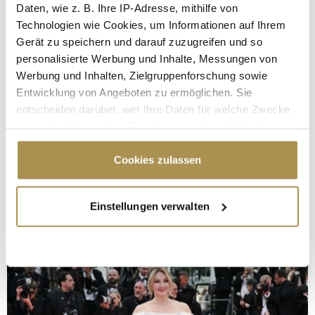
Daten, wie z. B. Ihre IP-Adresse, mithilfe von
Technologien wie Cookies, um Informationen auf Ihrem
Gerät zu speichern und darauf zuzugreifen und so
personalisierte Werbung und Inhalte, Messungen von
Werbung und Inhalten, Zielgruppenforschung sowie
Entwicklung von Angeboten zu ermöglichen. Sie
entscheiden darüber, wer Ihre Daten für welche Zwecke
nutzt. Sie können Ihre Einwilligung jederzeit über die
Cookie-Erklärung oder durch Klicken auf das Privacy
Trigger Symbol ändern oder widerrufen
Cookies zulassen
Wenn Sie es erlauben, würden wir auch gerne:
Einstellungen verwalten
Informationen über Ihre geografische Lage
erfassen, welche bis auf einige Meter genau sein
können
Ihr Gerät durch aktives Scannen nach
bestimmten Merkmalen (Fingerprinting) identifizieren
Erfahren Sie mehr darüber, wie Ihre persönlichen Daten