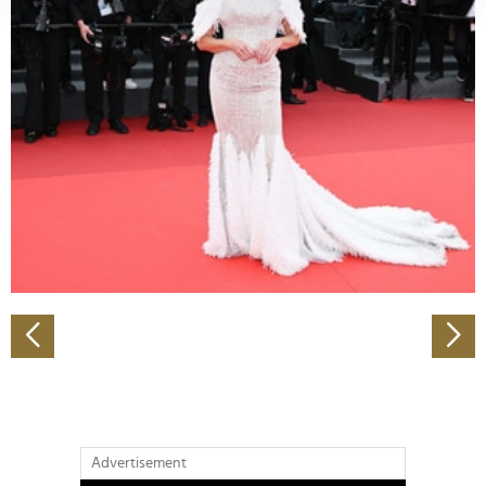
verarbeitet werden, und legen Sie Ihre Präferenzen im
Abschnitt Einzelheiten
fest.
Wir verwenden Cookies, um Inhalte und Anzeigen zu
personalisieren, Funktionen für soziale Medien anbieten
zu können und die Zugriffe auf unsere Website zu
analysieren. Außerdem geben wir Informationen zu Ihrer
Verwendung unserer Website an unsere Partner für
soziale Medien, Werbung und Analysen weiter. Unsere
Partner führen diese Informationen möglicherweise mit
weiteren Daten zusammen, die Sie ihnen bereitgestellt
haben oder die sie im Rahmen Ihrer Nutzung der Dienste
gesammelt haben.
Advertisement