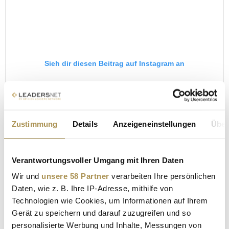
Sieh dir diesen Beitrag auf Instagram an
Zustimmung
Details
Anzeigeneinstellungen
Über
Verantwortungsvoller Umgang mit Ihren Daten
Wir und
unsere 58 Partner
verarbeiten Ihre persönlichen
Ein Beitrag geteilt von Belén Delgado & Julio Barrios ↟ Travel Visuals (@welcometoelmundo)
Daten, wie z. B. Ihre IP-Adresse, mithilfe von
Technologien wie Cookies, um Informationen auf Ihrem
Gerät zu speichern und darauf zuzugreifen und so
8. Praia da Falésia, Portugal
personalisierte Werbung und Inhalte, Messungen von