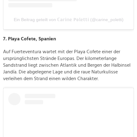
Ein Beitrag geteilt von ℂ𝕒𝕣𝕚𝕟𝕖 ℙ𝕠𝕝𝕖𝕥𝕥𝕚 (@carine_poletti)
7. Playa Cofete, Spanien
Auf Fuerteventura wartet mit der Playa Cofete einer der
ursprünglichsten Strände Europas. Der kilometerlange
Sandstrand liegt zwischen Atlantik und Bergen der Halbinsel
Jandía. Die abgelegene Lage und die raue Naturkulisse
verleihen dem Strand einen wilden Charakter.