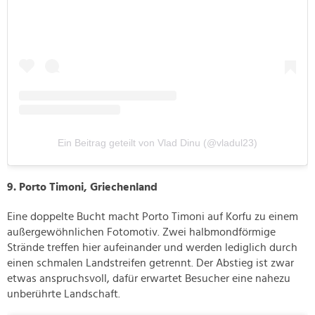
personalisieren, Funktionen für soziale Medien anbieten
zu können und die Zugriffe auf unsere Website zu
analysieren. Außerdem geben wir Informationen zu Ihrer
Verwendung unserer Website an unsere Partner für
soziale Medien, Werbung und Analysen weiter. Unsere
Partner führen diese Informationen möglicherweise mit
weiteren Daten zusammen, die Sie ihnen bereitgestellt
haben oder die sie im Rahmen Ihrer Nutzung der Dienste
gesammelt haben.
Ein Beitrag geteilt von Vlad Dinu (@vladul23)
9. Porto Timoni, Griechenland
Eine doppelte Bucht macht Porto Timoni auf Korfu zu einem
außergewöhnlichen Fotomotiv. Zwei halbmondförmige
Strände treffen hier aufeinander und werden lediglich durch
einen schmalen Landstreifen getrennt. Der Abstieg ist zwar
etwas anspruchsvoll, dafür erwartet Besucher eine nahezu
unberührte Landschaft.