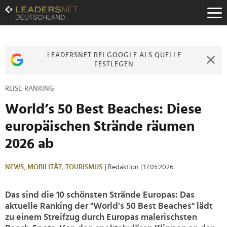
Zum
Inhalt
Zur
Fußzeilen-
Navigation
LEADERSNET BEI GOOGLE ALS QUELLE
Zur
FESTLEGEN
Hauptnavigation
REISE-RANKING
World’s 50 Best Beaches: Diese
europäischen Strände räumen
2026 ab
NEWS,
MOBILITÄT,
TOURISMUS
| Redaktion
| 17.05.2026
Das sind die 10 schönsten Strände Europas: Das
aktuelle Ranking der "World’s 50 Best Beaches" lädt
zu einem Streifzug durch Europas malerischsten