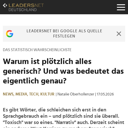
Zum
Inhalt
Zur
Fußzeilen-
Navigation
LEADERSNET BEI GOOGLE ALS QUELLE
Zur
FESTLEGEN
Hauptnavigation
DAS STATISTISCH WAHRSCHEINLICHSTE
Warum ist plötzlich alles
generisch? Und was bedeutet das
eigentlich genau?
NEWS,
MEDIA,
TECH,
KULTUR
| Natalie Oberhollenzer
| 17.05.2026
Es gibt Wörter, die schleichen sich erst in den
Sprachgebrauch ein – und plötzlich sind sie überall.
"Toxisch" war so eines. "Narrativ" auch. Derzeit scheint