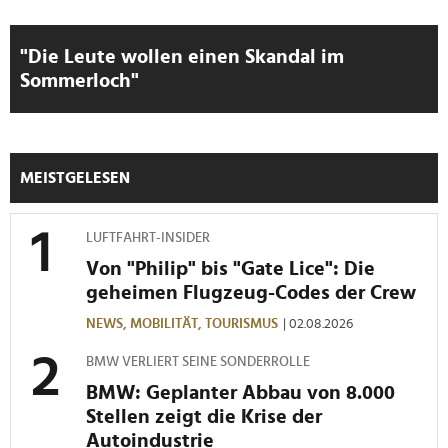
zu können und die Zugriffe auf unsere Website zu
analysieren. Außerdem geben wir Informationen zu Ihrer
"Die Leute wollen einen Skandal im
Verwendung unserer Website an unsere Partner für
Sommerloch"
soziale Medien, Werbung und Analysen weiter. Unsere
Partner führen diese Informationen möglicherweise mit
weiteren Daten zusammen, die Sie ihnen bereitgestellt
haben oder die sie im Rahmen Ihrer Nutzung der Dienste
MEISTGELESEN
gesammelt haben.
LUFTFAHRT-INSIDER
Von "Philip" bis "Gate Lice": Die
geheimen Flugzeug-Codes der Crew
NEWS,
MOBILITÄT,
TOURISMUS
| 02.08.2026
BMW VERLIERT SEINE SONDERROLLE
BMW: Geplanter Abbau von 8.000
Stellen zeigt die Krise der
Autoindustrie