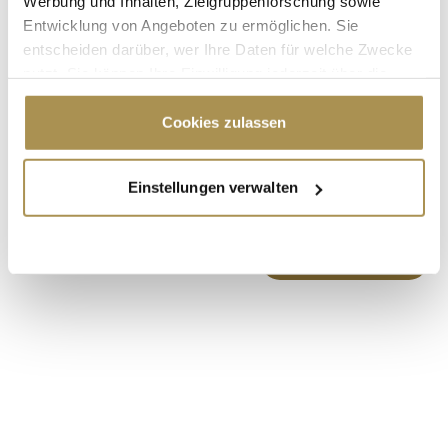
Werbung und Inhalten, Zielgruppenforschung sowie
Entwicklung von Angeboten zu ermöglichen. Sie
entscheiden darüber, wer Ihre Daten für welche Zwecke
nutzt. Sie können Ihre Einwilligung jederzeit über die
Cookie-Erklärung oder durch Klicken auf das Privacy
Trigger Symbol ändern oder widerrufen
Cookies zulassen
* Pflichtfelder.
ABSENDEN
Wenn Sie es erlauben, würden wir auch gerne:
Einstellungen verwalten
Informationen über Ihre geografische Lage
LEADERSNET.TV
erfassen, welche bis auf einige Meter genau sein
können
LAUTSCHALTEN
Ihr Gerät durch aktives Scannen nach
bestimmten Merkmalen (Fingerprinting) identifizieren
Erfahren Sie mehr darüber, wie Ihre persönlichen Daten
verarbeitet werden, und legen Sie Ihre Präferenzen im
Abschnitt Einzelheiten
fest.
Wir verwenden Cookies, um Inhalte und Anzeigen zu
personalisieren, Funktionen für soziale Medien anbieten