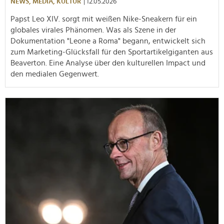
NEWS,
MEDIA,
KULTUR
| 12.05.2026
Papst Leo XIV. sorgt mit weißen Nike-Sneakern für ein
globales virales Phänomen. Was als Szene in der
Dokumentation "Leone a Roma" begann, entwickelt sich
zum Marketing-Glücksfall für den Sportartikelgiganten aus
Beaverton. Eine Analyse über den kulturellen Impact und
den medialen Gegenwert.