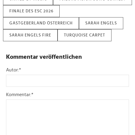
Partner führen diese Informationen möglicherweise mit
FINALE DES ESC 2026
weiteren Daten zusammen, die Sie ihnen bereitgestellt
haben oder die sie im Rahmen Ihrer Nutzung der Dienste
GASTGEBERLAND ÖSTERREICH
SARAH ENGELS
gesammelt haben.
SARAH ENGELS FIRE
TURQUOISE CARPET
Kommentar veröffentlichen
Autor:
*
Kommentar:
*