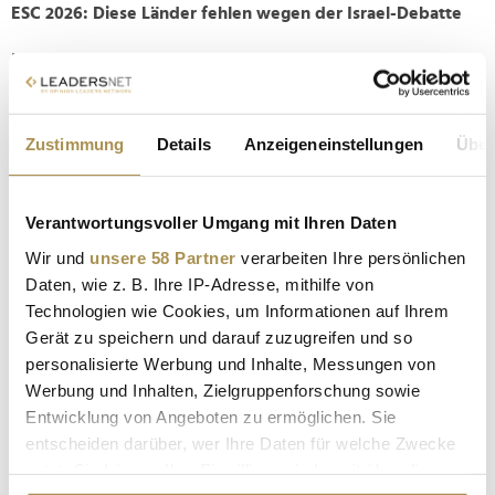
ESC 2026: Diese Länder fehlen wegen der Israel-Debatte
Neben Spanien verzichten auch Irland, die Niederlande,
Slowenien und Island auf eine Teilnahme am ESC 2026,
nachdem die Beteiligung Israels in mehreren Ländern
politische Diskussionen und Boykottforderungen ausgelöst
Zustimmung
Details
Anzeigeneinstellungen
Über
hatte.
Diese Acts gelten aktuell als Favoriten auf den ESC-Sieg
Verantwortungsvoller Umgang mit Ihren Daten
2026
Wir und
unsere 58 Partner
verarbeiten Ihre persönlichen
Kurz vor dem ersten Halbfinale verändern sich die Wettquoten
Daten, wie z. B. Ihre IP-Adresse, mithilfe von
beinahe täglich. Aktuell sehen
die internationalen
Technologien wie Cookies, um Informationen auf Ihrem
Buchmacher
vor allem
Finnland
mit Lampenius & Parkkonen
Gerät zu speichern und darauf zuzugreifen und so
und "Liekinheitin" vorne, dicht gefolgt von
Griechenlands
personalisierte Werbung und Inhalte, Messungen von
Akylas mit "Ferto"
. Ebenfalls zum engeren Favoritenkreis
Werbung und Inhalten, Zielgruppenforschung sowie
zählen derzeit
Dänemark
mit Søren Torpegaard und "Før vi
Entwicklung von Angeboten zu ermöglichen. Sie
går hjem",
Frankreichs Monroe mit "Regarde !"
sowie
entscheiden darüber, wer Ihre Daten für welche Zwecke
Australiens
Delta Goodrem
mit "Eclipse".
nutzt. Sie können Ihre Einwilligung jederzeit über die
Unterstützt wird der Eurovision Song Contest 2026 erneut