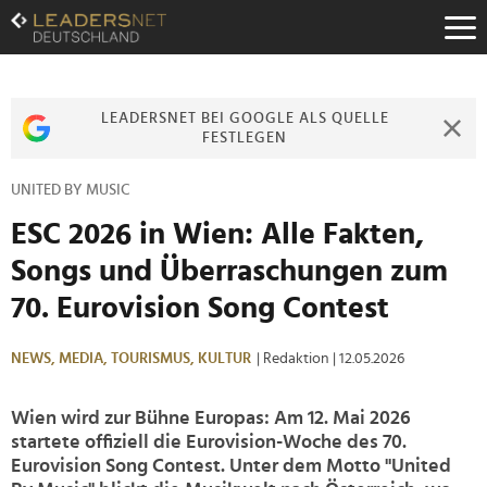
Zum
Inhalt
Zur
Fußzeilen-
Navigation
LEADERSNET BEI GOOGLE ALS QUELLE
Zur
FESTLEGEN
Hauptnavigation
UNITED BY MUSIC
ESC 2026 in Wien: Alle Fakten,
Songs und Überraschungen zum
70. Eurovision Song Contest
NEWS,
MEDIA,
TOURISMUS,
KULTUR
| Redaktion
| 12.05.2026
Wien wird zur Bühne Europas: Am 12. Mai 2026
startete offiziell die Eurovision-Woche des 70.
Eurovision Song Contest. Unter dem Motto "United