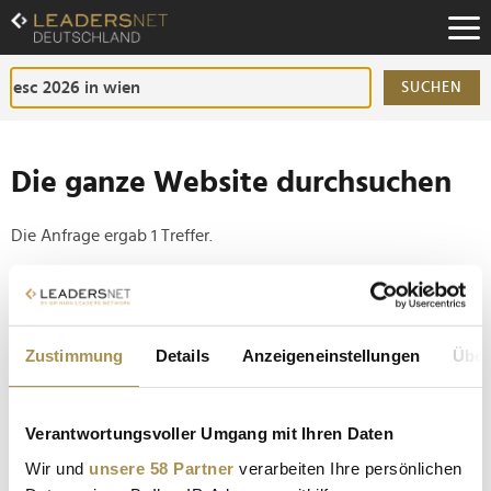
Zum
Inhalt
Zur
Fußzeilen-
SUCHEN
Navigation
Zur
Hauptnavigation
Die ganze Website durchsuchen
Die Anfrage ergab 1 Treffer.
Tipp
Seiten suchen, die genau diese Wortgruppe enthalten:
Zustimmung
Details
Anzeigeneinstellungen
Über
Setzen Sie die gesuchten Wörter zwischen
Anführungszeichen: zb "Vorname Nachname".
Verantwortungsvoller Umgang mit Ihren Daten
ESC 2026 in Wien: Alle Fakten, Songs und
Wir und
unsere 58 Partner
verarbeiten Ihre persönlichen
Überraschungen zum 70. Eurovision Song Contest