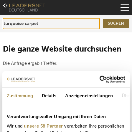
Zum
Inhalt
Zur
Fußzeilen-
SUCHEN
Navigation
Zur
Hauptnavigation
Die ganze Website durchsuchen
Die Anfrage ergab 1 Treffer.
Tipp
Seiten suchen, die genau diese Wortgruppe enthalten:
Zustimmung
Details
Anzeigeneinstellungen
Über
Setzen Sie die gesuchten Wörter zwischen
Anführungszeichen: zb "Vorname Nachname".
Verantwortungsvoller Umgang mit Ihren Daten
ESC 2026 in Wien: Alle Fakten, Songs und
Wir und
unsere 58 Partner
verarbeiten Ihre persönlichen
Überraschungen zum 70. Eurovision Song Contest