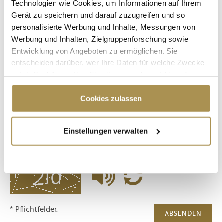
Technologien wie Cookies, um Informationen auf Ihrem
Gerät zu speichern und darauf zuzugreifen und so
personalisierte Werbung und Inhalte, Messungen von
Kommentar:
*
Werbung und Inhalten, Zielgruppenforschung sowie
Entwicklung von Angeboten zu ermöglichen. Sie
entscheiden darüber, wer Ihre Daten für welche Zwecke
nutzt. Sie können Ihre Einwilligung jederzeit über die
Cookie-Erklärung oder durch Klicken auf das Privacy
Trigger Symbol ändern oder widerrufen
Cookies zulassen
Sicherheitscode bestätigen:
*
Wenn Sie es erlauben, würden wir auch gerne:
Einstellungen verwalten
Informationen über Ihre geografische Lage
erfassen, welche bis auf einige Meter genau sein
können
Ihr Gerät durch aktives Scannen nach
bestimmten Merkmalen (Fingerprinting) identifizieren
Erfahren Sie mehr darüber, wie Ihre persönlichen Daten
verarbeitet werden, und legen Sie Ihre Präferenzen im
* Pflichtfelder.
ABSENDEN
Abschnitt Einzelheiten
fest.