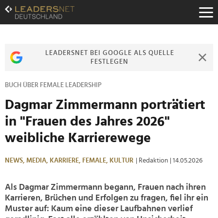
Zum
Inhalt
Zur
Fußzeilen-
Navigation
LEADERSNET BEI GOOGLE ALS QUELLE
Zur
FESTLEGEN
Hauptnavigation
BUCH ÜBER FEMALE LEADERSHIP
Dagmar Zimmermann porträtiert
in "Frauen des Jahres 2026"
weibliche Karrierewege
NEWS,
MEDIA,
KARRIERE,
FEMALE,
KULTUR
| Redaktion
| 14.05.2026
Als Dagmar Zimmermann begann, Frauen nach ihren
Karrieren, Brüchen und Erfolgen zu fragen, fiel ihr ein
Muster auf: Kaum eine dieser Laufbahnen verlief