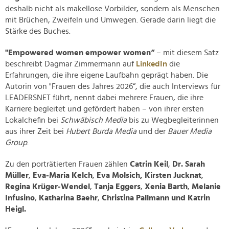
deshalb nicht als makellose Vorbilder, sondern als Menschen
mit Brüchen, Zweifeln und Umwegen. Gerade darin liegt die
Stärke des Buches.
"Empowered women empower women“
– mit diesem Satz
beschreibt Dagmar Zimmermann auf
LinkedIn
die
Erfahrungen, die ihre eigene Laufbahn geprägt haben. Die
Autorin von "Frauen des Jahres 2026“, die auch Interviews für
LEADERSNET führt, nennt dabei mehrere Frauen, die ihre
Karriere begleitet und gefördert haben – von ihrer ersten
Lokalchefin bei
Schwäbisch Media
bis zu Wegbegleiterinnen
aus ihrer Zeit bei
Hubert Burda Media
und der
Bauer Media
Group
.
Zu den porträtierten Frauen zählen
Catrin Keil
,
Dr. Sarah
Müller
,
Eva-Maria Kelch
,
Eva Molsich, Kirsten Jucknat
,
Regina Krüger-Wendel
,
Tanja Eggers
,
Xenia Barth
,
Melanie
Infusino
,
Katharina Baehr
,
Christina Pallmann und Katrin
Heigl.