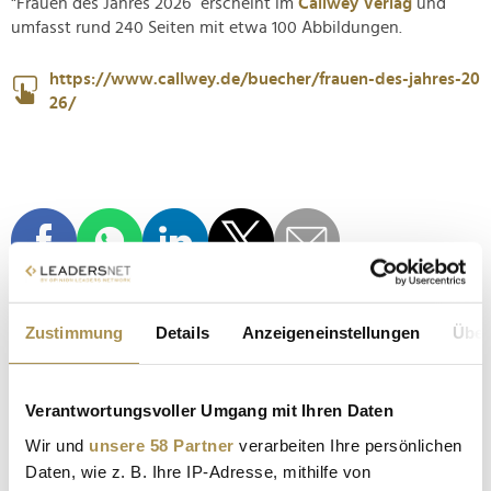
"Frauen des Jahres 2026“ erscheint im
Callwey Verlag
und
umfasst rund 240 Seiten mit etwa 100 Abbildungen.
https://www.callwey.de/buecher/frauen-des-jahres-20
26/
Zustimmung
Details
Anzeigeneinstellungen
Über
Verantwortungsvoller Umgang mit Ihren Daten
Kommentar veröffentlichen
Wir und
unsere 58 Partner
verarbeiten Ihre persönlichen
Autor:
*
Daten, wie z. B. Ihre IP-Adresse, mithilfe von