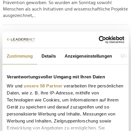
Prävention geworben. So wurden am Sonntag sowohl
Menschen als auch Initiativen und wissenschaftliche Projekte
ausgezeichnet,...
Ein Herz für Kinder: Lindner, Klitschko und Capital
Bra feiern Sommerfest
NEWS
| 21.06.2026
Zustimmung
Details
Anzeigeneinstellungen
Über
Ehe die nächste Spendengala im Dezember abermals einen
zweistelligen Millionenbetrag für den guten Zweck
generieren dürfte, haben sich Unterstützer von "Ein Herz für
Verantwortungsvoller Umgang mit Ihren Daten
Kinder" vergangenen Donnerstag zum Sommerfest der einst
Wir und
unsere 58 Partner
verarbeiten Ihre persönlichen
von Axel Springer persönlich initiierten Hilfsorganisation
Daten, wie z. B. Ihre IP-Adresse, mithilfe von
getroffen – ein...
Technologien wie Cookies, um Informationen auf Ihrem
Gerät zu speichern und darauf zuzugreifen und so
Lascana: Shania und Davina Geiss feiern Laufsteg-
personalisierte Werbung und Inhalte, Messungen von
Debüt
Werbung und Inhalten, Zielgruppenforschung sowie
NEWS
| 11.06.2026
Entwicklung von Angeboten zu ermöglichen. Sie