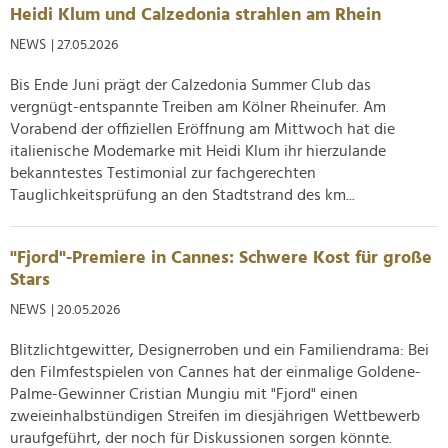
analysieren. Außerdem geben wir Informationen zu Ihrer
Heidi Klum und Calzedonia strahlen am Rhein
Verwendung unserer Website an unsere Partner für
NEWS
| 27.05.2026
soziale Medien, Werbung und Analysen weiter. Unsere
Partner führen diese Informationen möglicherweise mit
Bis Ende Juni prägt der Calzedonia Summer Club das
weiteren Daten zusammen, die Sie ihnen bereitgestellt
vergnügt-entspannte Treiben am Kölner Rheinufer. Am
haben oder die sie im Rahmen Ihrer Nutzung der Dienste
Vorabend der offiziellen Eröffnung am Mittwoch hat die
gesammelt haben.
italienische Modemarke mit Heidi Klum ihr hierzulande
bekanntestes Testimonial zur fachgerechten
Tauglichkeitsprüfung an den Stadtstrand des km...
"Fjord"-Premiere in Cannes: Schwere Kost für große
Stars
NEWS
| 20.05.2026
Blitzlichtgewitter, Designerroben und ein Familiendrama: Bei
den Filmfestspielen von Cannes hat der einmalige Goldene-
Palme-Gewinner Cristian Mungiu mit "Fjord" einen
zweieinhalbstündigen Streifen im diesjährigen Wettbewerb
uraufgeführt, der noch für Diskussionen sorgen könnte.