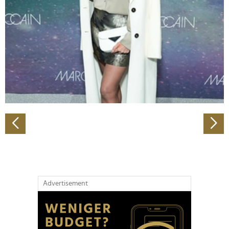
Wir verwenden Cookies, um Inhalte und Anzeigen zu
personalisieren, Funktionen für soziale Medien anbieten
zu können und die Zugriffe auf unsere Website zu
analysieren. Außerdem geben wir Informationen zu Ihrer
Verwendung unserer Website an unsere Partner für
soziale Medien, Werbung und Analysen weiter. Unsere
Partner führen diese Informationen möglicherweise mit
weiteren Daten zusammen, die Sie ihnen bereitgestellt
haben oder die sie im Rahmen Ihrer Nutzung der Dienste
gesammelt haben.
Advertisement