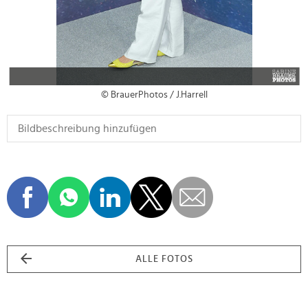
© BrauerPhotos / J.Harrell
ALLE FOTOS