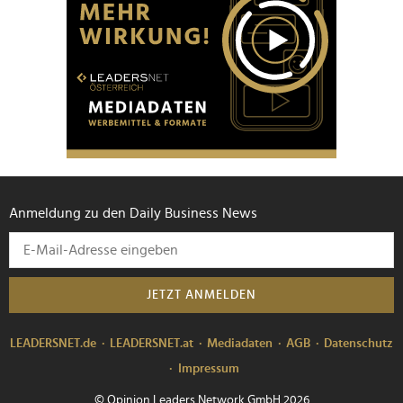
Anmeldung zu den Daily Business News
JETZT ANMELDEN
LEADERSNET.de
LEADERSNET.at
Mediadaten
AGB
Datenschutz
Impressum
© Opinion Leaders Network GmbH 2026