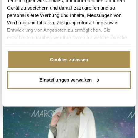
Technologien wie Cookies, um Informationen auf Ihrem
Gerät zu speichern und darauf zuzugreifen und so
personalisierte Werbung und Inhalte, Messungen von
Werbung und Inhalten, Zielgruppenforschung sowie
Entwicklung von Angeboten zu ermöglichen. Sie
entscheiden darüber, wer Ihre Daten für welche Zwecke
nutzt. Sie können Ihre Einwilligung jederzeit über die
Cookie-Erklärung oder durch Klicken auf das Privacy
Trigger Symbol ändern oder widerrufen
Cookies zulassen
Wenn Sie es erlauben, würden wir auch gerne:
Einstellungen verwalten
Informationen über Ihre geografische Lage
erfassen, welche bis auf einige Meter genau sein
können
Ihr Gerät durch aktives Scannen nach
bestimmten Merkmalen (Fingerprinting) identifizieren
Erfahren Sie mehr darüber, wie Ihre persönlichen Daten
verarbeitet werden, und legen Sie Ihre Präferenzen im
Abschnitt Einzelheiten
fest.