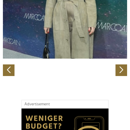
Wir verwenden Cookies, um Inhalte und Anzeigen zu
personalisieren, Funktionen für soziale Medien anbieten
zu können und die Zugriffe auf unsere Website zu
analysieren. Außerdem geben wir Informationen zu Ihrer
Verwendung unserer Website an unsere Partner für
soziale Medien, Werbung und Analysen weiter. Unsere
Partner führen diese Informationen möglicherweise mit
weiteren Daten zusammen, die Sie ihnen bereitgestellt
haben oder die sie im Rahmen Ihrer Nutzung der Dienste
gesammelt haben.
Advertisement