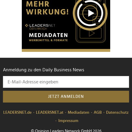
Anmeldung zu den Daily Business News
JETZT ANMELDEN
LEADERSNET.de
LEADERSNET.at
Mediadaten
AGB
Datenschutz
Impressum
© Opinion Leaders Network GmbH 2026