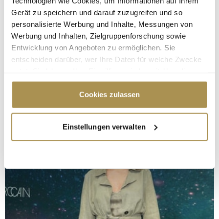
Technologien wie Cookies, um Informationen auf Ihrem
Gerät zu speichern und darauf zuzugreifen und so
personalisierte Werbung und Inhalte, Messungen von
Werbung und Inhalten, Zielgruppenforschung sowie
Entwicklung von Angeboten zu ermöglichen. Sie
entscheiden darüber, wer Ihre Daten für welche Zwecke
nutzt. Sie können Ihre Einwilligung jederzeit über die
Cookie-Erklärung oder durch Klicken auf das Privacy
Trigger Symbol ändern oder widerrufen
Cookies zulassen
Wenn Sie es erlauben, würden wir auch gerne:
Einstellungen verwalten
Informationen über Ihre geografische Lage
erfassen, welche bis auf einige Meter genau sein
können
Ihr Gerät durch aktives Scannen nach
bestimmten Merkmalen (Fingerprinting) identifizieren
Erfahren Sie mehr darüber, wie Ihre persönlichen Daten
verarbeitet werden, und legen Sie Ihre Präferenzen im
Abschnitt Einzelheiten
fest.