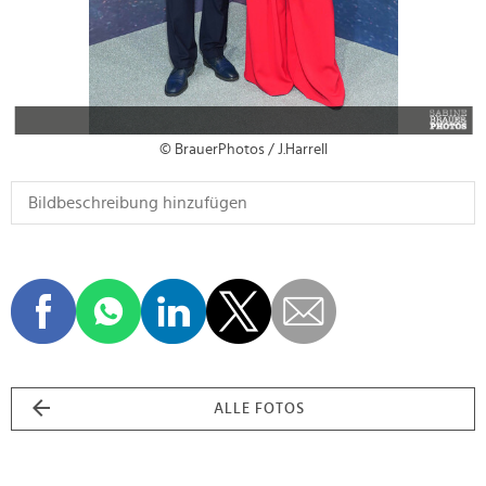
© BrauerPhotos / J.Harrell
ALLE FOTOS