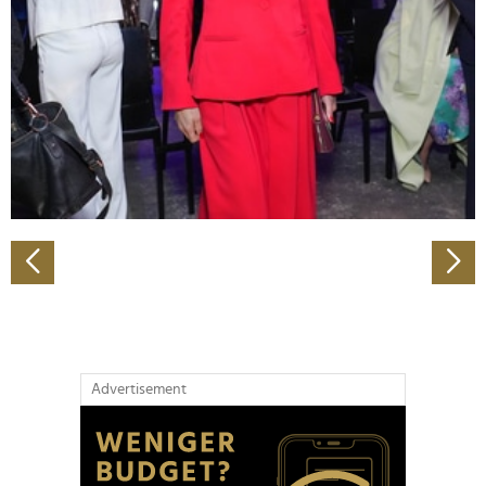
Wir verwenden Cookies, um Inhalte und Anzeigen zu
personalisieren, Funktionen für soziale Medien anbieten
zu können und die Zugriffe auf unsere Website zu
analysieren. Außerdem geben wir Informationen zu Ihrer
Verwendung unserer Website an unsere Partner für
soziale Medien, Werbung und Analysen weiter. Unsere
Partner führen diese Informationen möglicherweise mit
weiteren Daten zusammen, die Sie ihnen bereitgestellt
haben oder die sie im Rahmen Ihrer Nutzung der Dienste
gesammelt haben.
Advertisement