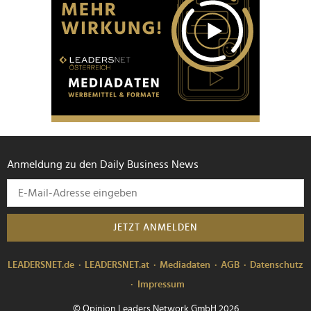
Anmeldung zu den Daily Business News
JETZT ANMELDEN
LEADERSNET.de
LEADERSNET.at
Mediadaten
AGB
Datenschutz
Impressum
© Opinion Leaders Network GmbH 2026