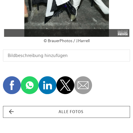
© BrauerPhotos / J.Harrell
ALLE FOTOS