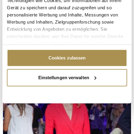
Technologien wie Cookies, um Informationen auf Ihrem
Gerät zu speichern und darauf zuzugreifen und so
personalisierte Werbung und Inhalte, Messungen von
Werbung und Inhalten, Zielgruppenforschung sowie
Entwicklung von Angeboten zu ermöglichen. Sie
entscheiden darüber, wer Ihre Daten für welche Zwecke
nutzt. Sie können Ihre Einwilligung jederzeit über die
Cookie-Erklärung oder durch Klicken auf das Privacy
Trigger Symbol ändern oder widerrufen
Cookies zulassen
Wenn Sie es erlauben, würden wir auch gerne:
Einstellungen verwalten
Informationen über Ihre geografische Lage
erfassen, welche bis auf einige Meter genau sein
können
Ihr Gerät durch aktives Scannen nach
bestimmten Merkmalen (Fingerprinting) identifizieren
Erfahren Sie mehr darüber, wie Ihre persönlichen Daten
verarbeitet werden, und legen Sie Ihre Präferenzen im
Abschnitt Einzelheiten
fest.