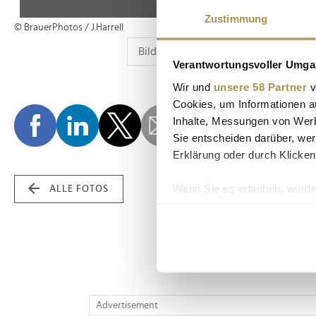
Zustimmung
© BrauerPhotos / J.Harrell
Verantwortungsvoller Umgan
Wir und
unsere 58 Partner
v
Cookies, um Informationen a
Inhalte, Messungen von Werb
Sie entscheiden darüber, wer
Erklärung oder durch Klicken
Wenn Sie es erlauben, würde
ALLE FOTOS
Informationen über Ih
Ihr Gerät durch aktiv
Erfahren Sie mehr darüber, w
Einzelheiten
fest.
Wir verwenden Cookies, um I
Advertisement
und die Zugriffe auf unsere 