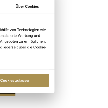
Über Cookies
ithilfe von Technologien wie
onalisierte Werbung und
 Angeboten zu ermöglichen.
g jederzeit über die Cookie-
au sein können
zieren
Cookies zulassen
hre Präferenzen im
Abschnitt
 Medien anbieten zu können
hrer Verwendung unserer