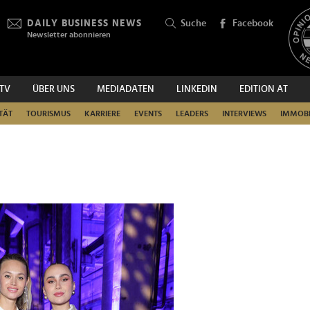
DAILY BUSINESS NEWS
Suche
Facebook
Newsletter abonnieren
.TV
ÜBER UNS
MEDIADATEN
LINKEDIN
EDITION AT
SUCHEN
TÄT
TOURISMUS
KARRIERE
EVENTS
LEADERS
INTERVIEWS
IMMOBI