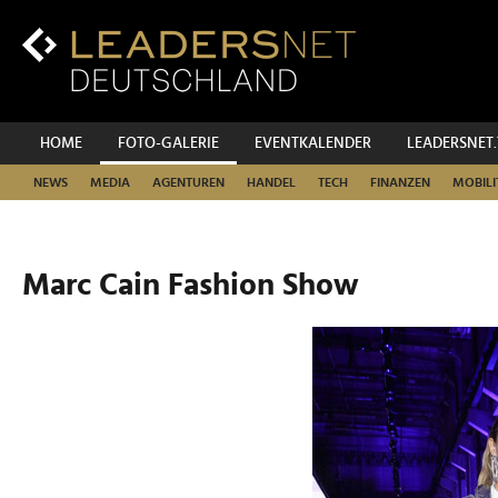
Zum
Inhalt
Zur
Fußzeilen-
Navigation
Zur
HOME
FOTO-GALERIE
EVENTKALENDER
LEADERSNET
Hauptnavigation
NEWS
MEDIA
AGENTUREN
HANDEL
TECH
FINANZEN
MOBILI
Marc Cain Fashion Show