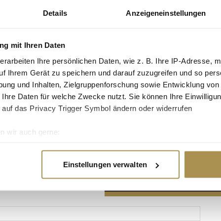
Details
Anzeigeneinstellungen
g mit Ihren Daten
erarbeiten Ihre persönlichen Daten, wie z. B. Ihre IP-Adresse, m
Advertisement
uf Ihrem Gerät zu speichern und darauf zuzugreifen und so pers
ung und Inhalten, Zielgruppenforschung sowie Entwicklung von
 Ihre Daten für welche Zwecke nutzt. Sie können Ihre Einwilligun
 auf das Privacy Trigger Symbol ändern oder widerrufen
n wir auch gerne:
re geografische Lage erfassen, welche bis auf einige Meter gen
es Scannen nach bestimmten Merkmalen (Fingerprinting) identifi
Einstellungen verwalten
ie Ihre persönlichen Daten verarbeitet werden, und legen Sie I
nhalte und Anzeigen zu personalisieren, Funktionen für soziale
Website zu analysieren. Außerdem geben wir Informationen zu I