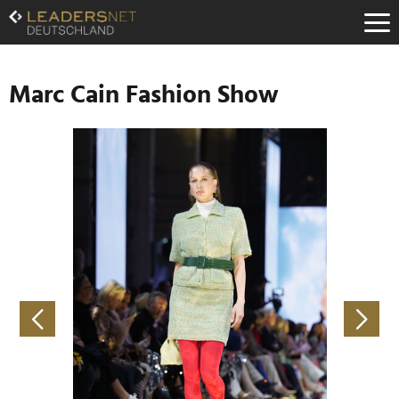
Zum
Inhalt
Zur
Fußzeilen-
Navigation
Marc Cain Fashion Show
Zur
Hauptnavigation