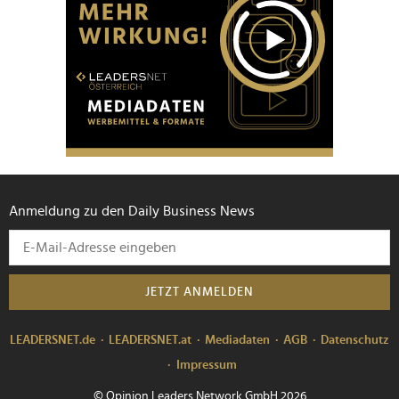
Anmeldung zu den Daily Business News
JETZT ANMELDEN
LEADERSNET.de
LEADERSNET.at
Mediadaten
AGB
Datenschutz
Impressum
© Opinion Leaders Network GmbH 2026