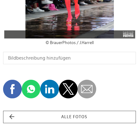
© BrauerPhotos / J.Harrell
ALLE FOTOS