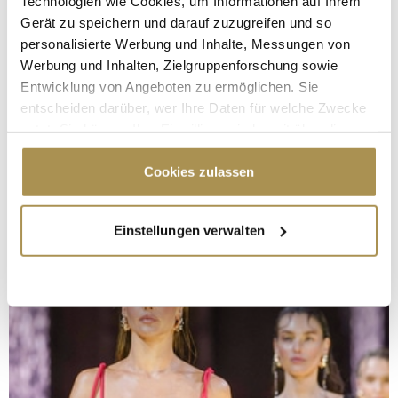
Technologien wie Cookies, um Informationen auf Ihrem
Gerät zu speichern und darauf zuzugreifen und so
personalisierte Werbung und Inhalte, Messungen von
Werbung und Inhalten, Zielgruppenforschung sowie
Entwicklung von Angeboten zu ermöglichen. Sie
entscheiden darüber, wer Ihre Daten für welche Zwecke
nutzt. Sie können Ihre Einwilligung jederzeit über die
Cookie-Erklärung oder durch Klicken auf das Privacy
Trigger Symbol ändern oder widerrufen
Cookies zulassen
Wenn Sie es erlauben, würden wir auch gerne:
Einstellungen verwalten
Informationen über Ihre geografische Lage
erfassen, welche bis auf einige Meter genau sein
können
Ihr Gerät durch aktives Scannen nach
bestimmten Merkmalen (Fingerprinting) identifizieren
Erfahren Sie mehr darüber, wie Ihre persönlichen Daten
verarbeitet werden, und legen Sie Ihre Präferenzen im
Abschnitt Einzelheiten
fest.