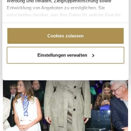
Werbung und Inhalten, Zielgruppenforschung sowie
Entwicklung von Angeboten zu ermöglichen. Sie
entscheiden darüber, wer Ihre Daten für welche Zwecke
nutzt. Sie können Ihre Einwilligung jederzeit über die
Cookie-Erklärung oder durch Klicken auf das Privacy
Trigger Symbol ändern oder widerrufen
Cookies zulassen
Wenn Sie es erlauben, würden wir auch gerne:
Einstellungen verwalten
Informationen über Ihre geografische Lage
erfassen, welche bis auf einige Meter genau sein
können
Ihr Gerät durch aktives Scannen nach
bestimmten Merkmalen (Fingerprinting) identifizieren
Erfahren Sie mehr darüber, wie Ihre persönlichen Daten
verarbeitet werden, und legen Sie Ihre Präferenzen im
Abschnitt Einzelheiten
fest.
Wir verwenden Cookies, um Inhalte und Anzeigen zu
personalisieren, Funktionen für soziale Medien anbieten