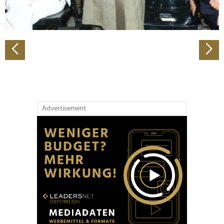
zu können und die Zugriffe auf unsere Website zu
analysieren. Außerdem geben wir Informationen zu Ihrer
Verwendung unserer Website an unsere Partner für
soziale Medien, Werbung und Analysen weiter. Unsere
Partner führen diese Informationen möglicherweise mit
weiteren Daten zusammen, die Sie ihnen bereitgestellt
haben oder die sie im Rahmen Ihrer Nutzung der Dienste
gesammelt haben.
Advertisement