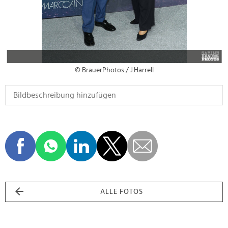
© BrauerPhotos / J.Harrell
ALLE FOTOS