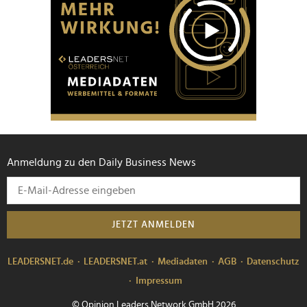
Anmeldung zu den Daily Business News
JETZT ANMELDEN
LEADERSNET.de
LEADERSNET.at
Mediadaten
AGB
Datenschutz
Impressum
© Opinion Leaders Network GmbH 2026