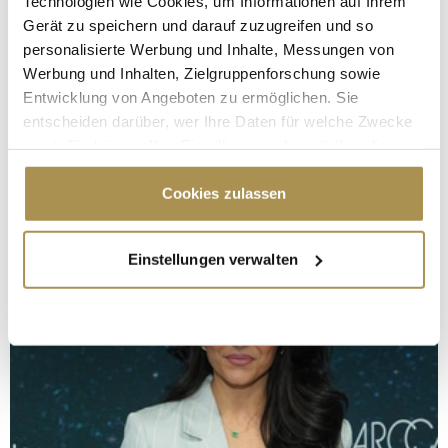
Technologien wie Cookies, um Informationen auf Ihrem
Gerät zu speichern und darauf zuzugreifen und so
personalisierte Werbung und Inhalte, Messungen von
Werbung und Inhalten, Zielgruppenforschung sowie
Entwicklung von Angeboten zu ermöglichen. Sie
entscheiden darüber, wer Ihre Daten für welche Zwecke
nutzt. Sie können Ihre Einwilligung jederzeit über die
Cookie-Erklärung oder durch Klicken auf das Privacy
Trigger Symbol ändern oder widerrufen
Cookies zulassen
Wenn Sie es erlauben, würden wir auch gerne:
Einstellungen verwalten
Informationen über Ihre geografische Lage
erfassen, welche bis auf einige Meter genau sein
können
Ihr Gerät durch aktives Scannen nach
bestimmten Merkmalen (Fingerprinting) identifizieren
Erfahren Sie mehr darüber, wie Ihre persönlichen Daten
verarbeitet werden, und legen Sie Ihre Präferenzen im
Abschnitt Einzelheiten
fest.