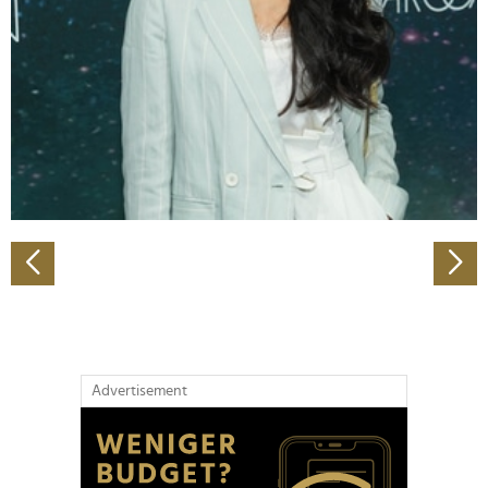
Wir verwenden Cookies, um Inhalte und Anzeigen zu
personalisieren, Funktionen für soziale Medien anbieten
zu können und die Zugriffe auf unsere Website zu
analysieren. Außerdem geben wir Informationen zu Ihrer
Verwendung unserer Website an unsere Partner für
soziale Medien, Werbung und Analysen weiter. Unsere
Partner führen diese Informationen möglicherweise mit
weiteren Daten zusammen, die Sie ihnen bereitgestellt
haben oder die sie im Rahmen Ihrer Nutzung der Dienste
gesammelt haben.
Advertisement