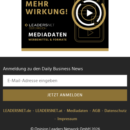
Anmeldung zu den Daily Business News
JETZT ANMELDEN
LEADERSNET.de
LEADERSNET.at
Mediadaten
AGB
Datenschutz
Impressum
© Opinion Leaders Network GmbH 2026