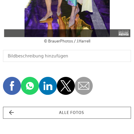
© BrauerPhotos / J.Harrell
ALLE FOTOS