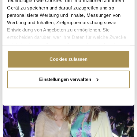
Technologien wie Cookies, um Informationen auf Ihrem
Gerät zu speichern und darauf zuzugreifen und so
personalisierte Werbung und Inhalte, Messungen von
Werbung und Inhalten, Zielgruppenforschung sowie
Entwicklung von Angeboten zu ermöglichen. Sie
entscheiden darüber, wer Ihre Daten für welche Zwecke
nutzt. Sie können Ihre Einwilligung jederzeit über die
Cookie-Erklärung oder durch Klicken auf das Privacy
Trigger Symbol ändern oder widerrufen
Cookies zulassen
Wenn Sie es erlauben, würden wir auch gerne:
Einstellungen verwalten
Informationen über Ihre geografische Lage
erfassen, welche bis auf einige Meter genau sein
können
Ihr Gerät durch aktives Scannen nach
bestimmten Merkmalen (Fingerprinting) identifizieren
Erfahren Sie mehr darüber, wie Ihre persönlichen Daten
verarbeitet werden, und legen Sie Ihre Präferenzen im
Abschnitt Einzelheiten
fest.