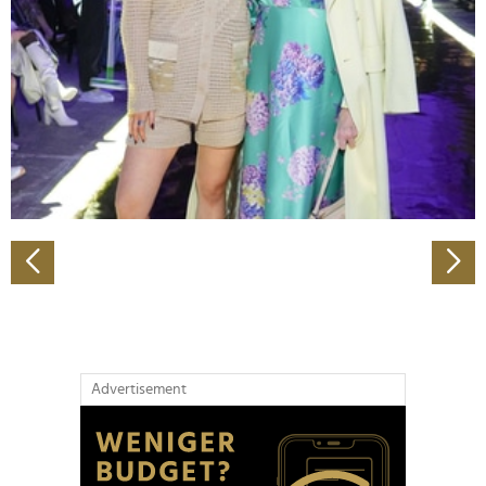
Wir verwenden Cookies, um Inhalte und Anzeigen zu
personalisieren, Funktionen für soziale Medien anbieten
zu können und die Zugriffe auf unsere Website zu
analysieren. Außerdem geben wir Informationen zu Ihrer
Verwendung unserer Website an unsere Partner für
soziale Medien, Werbung und Analysen weiter. Unsere
Partner führen diese Informationen möglicherweise mit
weiteren Daten zusammen, die Sie ihnen bereitgestellt
haben oder die sie im Rahmen Ihrer Nutzung der Dienste
gesammelt haben.
Advertisement