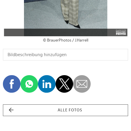
© BrauerPhotos / J.Harrell
ALLE FOTOS