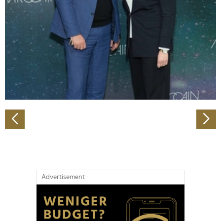
Wir verwenden Cookies, um Inhalte und Anzeigen zu
personalisieren, Funktionen für soziale Medien anbieten
zu können und die Zugriffe auf unsere Website zu
analysieren. Außerdem geben wir Informationen zu Ihrer
Verwendung unserer Website an unsere Partner für
soziale Medien, Werbung und Analysen weiter. Unsere
Partner führen diese Informationen möglicherweise mit
weiteren Daten zusammen, die Sie ihnen bereitgestellt
haben oder die sie im Rahmen Ihrer Nutzung der Dienste
gesammelt haben.
Advertisement