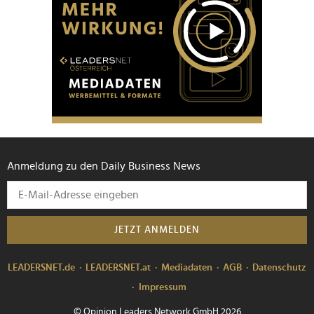
Anmeldung zu den Daily Business News
JETZT ANMELDEN
LEADERSNET.de
LEADERSNET.at
Mediadaten
AGB
Datenschutz
Impressum
© Opinion Leaders Network GmbH 2026