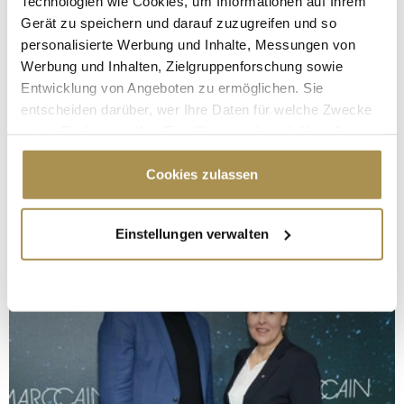
Technologien wie Cookies, um Informationen auf Ihrem
Gerät zu speichern und darauf zuzugreifen und so
personalisierte Werbung und Inhalte, Messungen von
Werbung und Inhalten, Zielgruppenforschung sowie
Entwicklung von Angeboten zu ermöglichen. Sie
entscheiden darüber, wer Ihre Daten für welche Zwecke
nutzt. Sie können Ihre Einwilligung jederzeit über die
Cookie-Erklärung oder durch Klicken auf das Privacy
Trigger Symbol ändern oder widerrufen
Cookies zulassen
Wenn Sie es erlauben, würden wir auch gerne:
Einstellungen verwalten
Informationen über Ihre geografische Lage
erfassen, welche bis auf einige Meter genau sein
können
Ihr Gerät durch aktives Scannen nach
bestimmten Merkmalen (Fingerprinting) identifizieren
Erfahren Sie mehr darüber, wie Ihre persönlichen Daten
verarbeitet werden, und legen Sie Ihre Präferenzen im
Abschnitt Einzelheiten
fest.