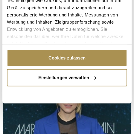
Technologien wie Cookies, um Informationen auf Ihrem
Gerät zu speichern und darauf zuzugreifen und so
personalisierte Werbung und Inhalte, Messungen von
Werbung und Inhalten, Zielgruppenforschung sowie
Entwicklung von Angeboten zu ermöglichen. Sie
entscheiden darüber, wer Ihre Daten für welche Zwecke
nutzt. Sie können Ihre Einwilligung jederzeit über die
Cookie-Erklärung oder durch Klicken auf das Privacy
Trigger Symbol ändern oder widerrufen
Cookies zulassen
Wenn Sie es erlauben, würden wir auch gerne:
Einstellungen verwalten
Informationen über Ihre geografische Lage
erfassen, welche bis auf einige Meter genau sein
können
Ihr Gerät durch aktives Scannen nach
bestimmten Merkmalen (Fingerprinting) identifizieren
Erfahren Sie mehr darüber, wie Ihre persönlichen Daten
verarbeitet werden, und legen Sie Ihre Präferenzen im
Abschnitt Einzelheiten
fest.