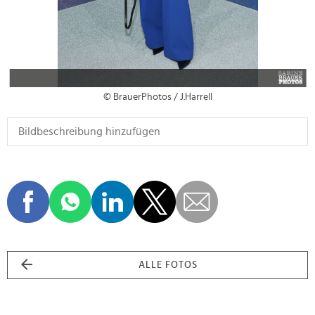
© BrauerPhotos / J.Harrell
ALLE FOTOS