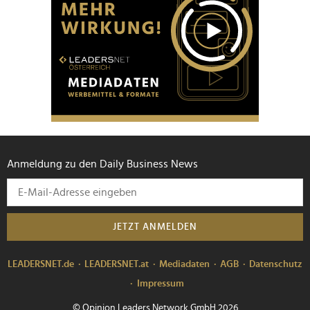
Anmeldung zu den Daily Business News
JETZT ANMELDEN
LEADERSNET.de
LEADERSNET.at
Mediadaten
AGB
Datenschutz
Impressum
© Opinion Leaders Network GmbH 2026