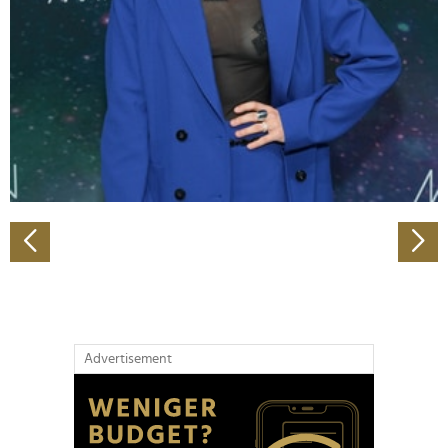
Wir verwenden Cookies, um Inhalte und Anzeigen zu
personalisieren, Funktionen für soziale Medien anbieten
zu können und die Zugriffe auf unsere Website zu
analysieren. Außerdem geben wir Informationen zu Ihrer
Verwendung unserer Website an unsere Partner für
soziale Medien, Werbung und Analysen weiter. Unsere
Partner führen diese Informationen möglicherweise mit
weiteren Daten zusammen, die Sie ihnen bereitgestellt
haben oder die sie im Rahmen Ihrer Nutzung der Dienste
gesammelt haben.
Advertisement