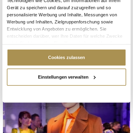
Technologien wie Cookies, um Informationen auf Ihrem
Gerät zu speichern und darauf zuzugreifen und so
personalisierte Werbung und Inhalte, Messungen von
Werbung und Inhalten, Zielgruppenforschung sowie
Entwicklung von Angeboten zu ermöglichen. Sie
entscheiden darüber, wer Ihre Daten für welche Zwecke
nutzt. Sie können Ihre Einwilligung jederzeit über die
Cookie-Erklärung oder durch Klicken auf das Privacy
Trigger Symbol ändern oder widerrufen
Cookies zulassen
Wenn Sie es erlauben, würden wir auch gerne:
Einstellungen verwalten
Informationen über Ihre geografische Lage
erfassen, welche bis auf einige Meter genau sein
können
Ihr Gerät durch aktives Scannen nach
bestimmten Merkmalen (Fingerprinting) identifizieren
Erfahren Sie mehr darüber, wie Ihre persönlichen Daten
verarbeitet werden, und legen Sie Ihre Präferenzen im
Abschnitt Einzelheiten
fest.