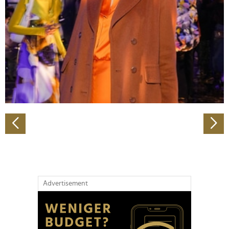
Wir verwenden Cookies, um Inhalte und Anzeigen zu
personalisieren, Funktionen für soziale Medien anbieten
zu können und die Zugriffe auf unsere Website zu
analysieren. Außerdem geben wir Informationen zu Ihrer
Verwendung unserer Website an unsere Partner für
soziale Medien, Werbung und Analysen weiter. Unsere
Partner führen diese Informationen möglicherweise mit
weiteren Daten zusammen, die Sie ihnen bereitgestellt
haben oder die sie im Rahmen Ihrer Nutzung der Dienste
gesammelt haben.
Advertisement