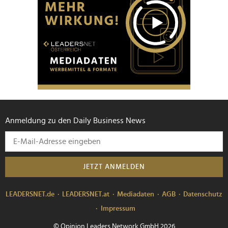
Anmeldung zu den Daily Business News
JETZT ANMELDEN
LEADERSNET.de
LEADERSNET.at
Mediadaten
AGB
Datenschutz
Impressum
© Opinion Leaders Network GmbH 2026