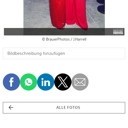
© BrauerPhotos / J.Harrell
ALLE FOTOS