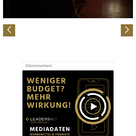
zu können und die Zugriffe auf unsere Website zu
analysieren. Außerdem geben wir Informationen zu Ihrer
Verwendung unserer Website an unsere Partner für
soziale Medien, Werbung und Analysen weiter. Unsere
Partner führen diese Informationen möglicherweise mit
weiteren Daten zusammen, die Sie ihnen bereitgestellt
haben oder die sie im Rahmen Ihrer Nutzung der Dienste
gesammelt haben.
Advertisement