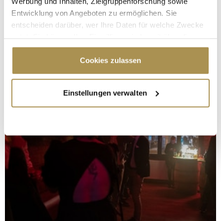
Werbung und Inhalten, Zielgruppenforschung sowie
Entwicklung von Angeboten zu ermöglichen. Sie
entscheiden darüber, wer Ihre Daten für welche Zwecke
nutzt. Sie können Ihre Einwilligung jederzeit über die
Cookie-Erklärung oder durch Klicken auf das Privacy
Trigger Symbol ändern oder widerrufen
Cookies zulassen
Wenn Sie es erlauben, würden wir auch gerne:
Einstellungen verwalten
Informationen über Ihre geografische Lage
erfassen, welche bis auf einige Meter genau sein
können
Ihr Gerät durch aktives Scannen nach
bestimmten Merkmalen (Fingerprinting) identifizieren
Erfahren Sie mehr darüber, wie Ihre persönlichen Daten
verarbeitet werden, und legen Sie Ihre Präferenzen im
Abschnitt Einzelheiten
fest.
Wir verwenden Cookies, um Inhalte und Anzeigen zu
personalisieren, Funktionen für soziale Medien anbieten