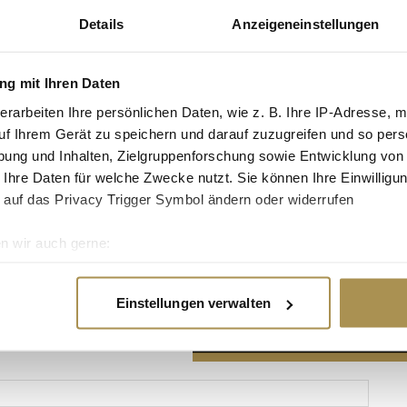
Details
Anzeigeneinstellungen
g mit Ihren Daten
erarbeiten Ihre persönlichen Daten, wie z. B. Ihre IP-Adresse, m
Advertisement
uf Ihrem Gerät zu speichern und darauf zuzugreifen und so pers
ung und Inhalten, Zielgruppenforschung sowie Entwicklung von
 Ihre Daten für welche Zwecke nutzt. Sie können Ihre Einwilligun
 auf das Privacy Trigger Symbol ändern oder widerrufen
n wir auch gerne:
re geografische Lage erfassen, welche bis auf einige Meter gen
es Scannen nach bestimmten Merkmalen (Fingerprinting) identifi
Einstellungen verwalten
ie Ihre persönlichen Daten verarbeitet werden, und legen Sie I
nhalte und Anzeigen zu personalisieren, Funktionen für soziale
Website zu analysieren. Außerdem geben wir Informationen zu I