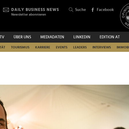
DAILY BUSINESS NEWS
Suche
Facebook
Newsletter abonnieren
.TV
ÜBER UNS
MEDIADATEN
LINKEDIN
EDITION AT
SUCHEN
TÄT
TOURISMUS
KARRIERE
EVENTS
LEADERS
INTERVIEWS
IMMOBI