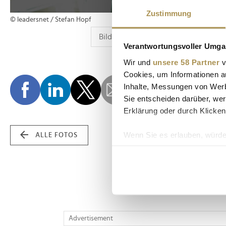
Zustimmung
© leadersnet / Stefan Hopf
Verantwortungsvoller Umgan
Wir und
unsere 58 Partner
v
Cookies, um Informationen a
Inhalte, Messungen von Werb
Sie entscheiden darüber, wer
Erklärung oder durch Klicken
Wenn Sie es erlauben, würde
ALLE FOTOS
Informationen über Ih
Ihr Gerät durch aktiv
Erfahren Sie mehr darüber, w
Einzelheiten
fest.
Wir verwenden Cookies, um I
Advertisement
und die Zugriffe auf unsere 