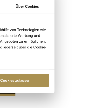
Über Cookies
ithilfe von Technologien wie
onalisierte Werbung und
 Angeboten zu ermöglichen.
g jederzeit über die Cookie-
au sein können
zieren
Cookies zulassen
hre Präferenzen im
Abschnitt
 Medien anbieten zu können
hrer Verwendung unserer