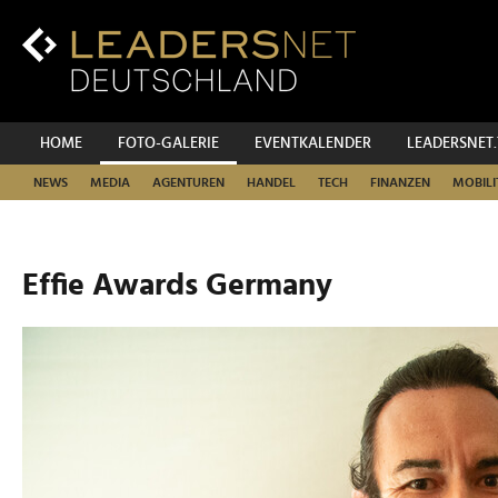
Zum
Inhalt
Zur
Fußzeilen-
Navigation
Zur
HOME
FOTO-GALERIE
EVENTKALENDER
LEADERSNET
Hauptnavigation
NEWS
MEDIA
AGENTUREN
HANDEL
TECH
FINANZEN
MOBILI
Effie Awards Germany