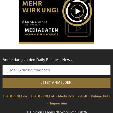
Anmeldung zu den Daily Business News
JETZT ANMELDEN
LEADERSNET.de
LEADERSNET.at
Mediadaten
AGB
Datenschutz
Impressum
© Opinion Leaders Network GmbH 2026