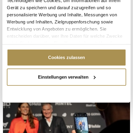
Technologien wie Cookies, um Informationen auf Ihrem
Gerät zu speichern und darauf zuzugreifen und so
personalisierte Werbung und Inhalte, Messungen von
Werbung und Inhalten, Zielgruppenforschung sowie
Entwicklung von Angeboten zu ermöglichen. Sie
entscheiden darüber, wer Ihre Daten für welche Zwecke
nutzt. Sie können Ihre Einwilligung jederzeit über die
Cookie-Erklärung oder durch Klicken auf das Privacy
Trigger Symbol ändern oder widerrufen
Cookies zulassen
Wenn Sie es erlauben, würden wir auch gerne:
Einstellungen verwalten
Informationen über Ihre geografische Lage
erfassen, welche bis auf einige Meter genau sein
können
Ihr Gerät durch aktives Scannen nach
bestimmten Merkmalen (Fingerprinting) identifizieren
Erfahren Sie mehr darüber, wie Ihre persönlichen Daten
verarbeitet werden, und legen Sie Ihre Präferenzen im
Abschnitt Einzelheiten
fest.