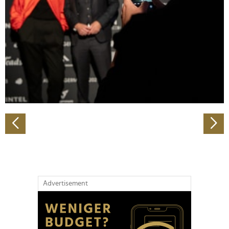
Wir verwenden Cookies, um Inhalte und Anzeigen zu
personalisieren, Funktionen für soziale Medien anbieten
zu können und die Zugriffe auf unsere Website zu
analysieren. Außerdem geben wir Informationen zu Ihrer
Verwendung unserer Website an unsere Partner für
soziale Medien, Werbung und Analysen weiter. Unsere
Partner führen diese Informationen möglicherweise mit
weiteren Daten zusammen, die Sie ihnen bereitgestellt
haben oder die sie im Rahmen Ihrer Nutzung der Dienste
gesammelt haben.
Advertisement