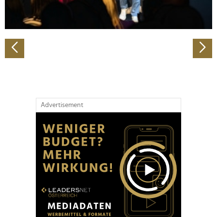
zu können und die Zugriffe auf unsere Website zu
analysieren. Außerdem geben wir Informationen zu Ihrer
Verwendung unserer Website an unsere Partner für
soziale Medien, Werbung und Analysen weiter. Unsere
Partner führen diese Informationen möglicherweise mit
weiteren Daten zusammen, die Sie ihnen bereitgestellt
haben oder die sie im Rahmen Ihrer Nutzung der Dienste
gesammelt haben.
Advertisement