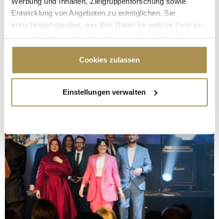
Werbung und Inhalten, Zielgruppenforschung sowie
Entwicklung von Angeboten zu ermöglichen. Sie
entscheiden darüber, wer Ihre Daten für welche Zwecke
nutzt. Sie können Ihre Einwilligung jederzeit über die
Cookie-Erklärung oder durch Klicken auf das Privacy
Trigger Symbol ändern oder widerrufen
Cookies zulassen
Wenn Sie es erlauben, würden wir auch gerne:
Einstellungen verwalten
Informationen über Ihre geografische Lage
erfassen, welche bis auf einige Meter genau sein
können
Ihr Gerät durch aktives Scannen nach
bestimmten Merkmalen (Fingerprinting) identifizieren
Erfahren Sie mehr darüber, wie Ihre persönlichen Daten
verarbeitet werden, und legen Sie Ihre Präferenzen im
Abschnitt Einzelheiten
fest.
Wir verwenden Cookies, um Inhalte und Anzeigen zu
personalisieren, Funktionen für soziale Medien anbieten