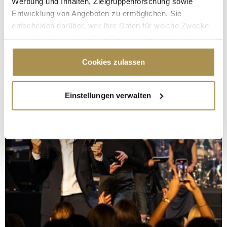
Werbung und Inhalten, Zielgruppenforschung sowie
Entwicklung von Angeboten zu ermöglichen. Sie
entscheiden darüber, wer Ihre Daten für welche Zwecke
nutzt. Sie können Ihre Einwilligung jederzeit über die
Cookie-Erklärung oder durch Klicken auf das Privacy
Trigger Symbol ändern oder widerrufen
Cookies zulassen
Wenn Sie es erlauben, würden wir auch gerne:
Einstellungen verwalten
Informationen über Ihre geografische Lage
erfassen, welche bis auf einige Meter genau sein
können
Ihr Gerät durch aktives Scannen nach
bestimmten Merkmalen (Fingerprinting) identifizieren
Erfahren Sie mehr darüber, wie Ihre persönlichen Daten
verarbeitet werden, und legen Sie Ihre Präferenzen im
Abschnitt Einzelheiten
fest.
Wir verwenden Cookies, um Inhalte und Anzeigen zu
personalisieren, Funktionen für soziale Medien anbieten