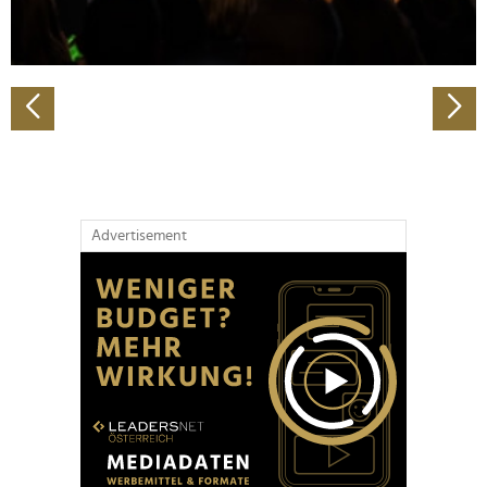
zu können und die Zugriffe auf unsere Website zu
analysieren. Außerdem geben wir Informationen zu Ihrer
Verwendung unserer Website an unsere Partner für
soziale Medien, Werbung und Analysen weiter. Unsere
Partner führen diese Informationen möglicherweise mit
weiteren Daten zusammen, die Sie ihnen bereitgestellt
haben oder die sie im Rahmen Ihrer Nutzung der Dienste
gesammelt haben.
Advertisement