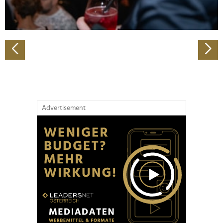
zu können und die Zugriffe auf unsere Website zu
analysieren. Außerdem geben wir Informationen zu Ihrer
Verwendung unserer Website an unsere Partner für
soziale Medien, Werbung und Analysen weiter. Unsere
Partner führen diese Informationen möglicherweise mit
weiteren Daten zusammen, die Sie ihnen bereitgestellt
haben oder die sie im Rahmen Ihrer Nutzung der Dienste
gesammelt haben.
Advertisement