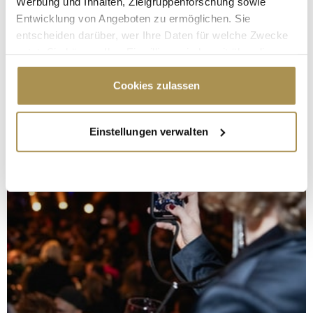
Werbung und Inhalten, Zielgruppenforschung sowie
Entwicklung von Angeboten zu ermöglichen. Sie
entscheiden darüber, wer Ihre Daten für welche Zwecke
nutzt. Sie können Ihre Einwilligung jederzeit über die
Cookie-Erklärung oder durch Klicken auf das Privacy
Trigger Symbol ändern oder widerrufen
Cookies zulassen
Wenn Sie es erlauben, würden wir auch gerne:
Einstellungen verwalten
Informationen über Ihre geografische Lage
erfassen, welche bis auf einige Meter genau sein
können
Ihr Gerät durch aktives Scannen nach
bestimmten Merkmalen (Fingerprinting) identifizieren
Erfahren Sie mehr darüber, wie Ihre persönlichen Daten
verarbeitet werden, und legen Sie Ihre Präferenzen im
Abschnitt Einzelheiten
fest.
Wir verwenden Cookies, um Inhalte und Anzeigen zu
personalisieren, Funktionen für soziale Medien anbieten