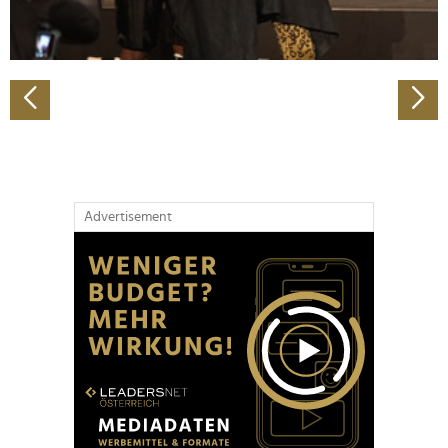
zu können und die Zugriffe auf unsere Website zu
analysieren. Außerdem geben wir Informationen zu Ihrer
Verwendung unserer Website an unsere Partner für
soziale Medien, Werbung und Analysen weiter. Unsere
Partner führen diese Informationen möglicherweise mit
weiteren Daten zusammen, die Sie ihnen bereitgestellt
haben oder die sie im Rahmen Ihrer Nutzung der Dienste
gesammelt haben.
Advertisement