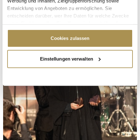
Werbung und Inhalten, Zielgruppenforschung sowie
Entwicklung von Angeboten zu ermöglichen. Sie
entscheiden darüber, wer Ihre Daten für welche Zwecke
nutzt. Sie können Ihre Einwilligung jederzeit über die
Cookie-Erklärung oder durch Klicken auf das Privacy
Trigger Symbol ändern oder widerrufen
Cookies zulassen
Wenn Sie es erlauben, würden wir auch gerne:
Einstellungen verwalten
Informationen über Ihre geografische Lage
erfassen, welche bis auf einige Meter genau sein
können
Ihr Gerät durch aktives Scannen nach
bestimmten Merkmalen (Fingerprinting) identifizieren
Erfahren Sie mehr darüber, wie Ihre persönlichen Daten
verarbeitet werden, und legen Sie Ihre Präferenzen im
Abschnitt Einzelheiten
fest.
Wir verwenden Cookies, um Inhalte und Anzeigen zu
personalisieren, Funktionen für soziale Medien anbieten