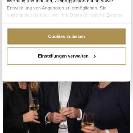
Werbung und Inhalten, Zielgruppenforschung sowie
Entwicklung von Angeboten zu ermöglichen. Sie
entscheiden darüber, wer Ihre Daten für welche Zwecke
nutzt. Sie können Ihre Einwilligung jederzeit über die
Cookie-Erklärung oder durch Klicken auf das Privacy
Trigger Symbol ändern oder widerrufen
Cookies zulassen
Wenn Sie es erlauben, würden wir auch gerne:
Einstellungen verwalten
Informationen über Ihre geografische Lage
erfassen, welche bis auf einige Meter genau sein
können
Ihr Gerät durch aktives Scannen nach
bestimmten Merkmalen (Fingerprinting) identifizieren
Erfahren Sie mehr darüber, wie Ihre persönlichen Daten
verarbeitet werden, und legen Sie Ihre Präferenzen im
Abschnitt Einzelheiten
fest.
Wir verwenden Cookies, um Inhalte und Anzeigen zu
personalisieren, Funktionen für soziale Medien anbieten