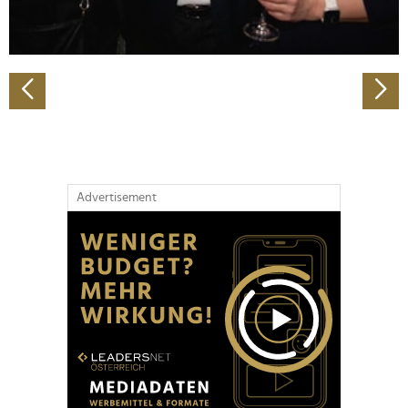
zu können und die Zugriffe auf unsere Website zu
analysieren. Außerdem geben wir Informationen zu Ihrer
Verwendung unserer Website an unsere Partner für
soziale Medien, Werbung und Analysen weiter. Unsere
Partner führen diese Informationen möglicherweise mit
weiteren Daten zusammen, die Sie ihnen bereitgestellt
haben oder die sie im Rahmen Ihrer Nutzung der Dienste
gesammelt haben.
Advertisement