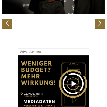
zu können und die Zugriffe auf unsere Website zu
analysieren. Außerdem geben wir Informationen zu Ihrer
Verwendung unserer Website an unsere Partner für
soziale Medien, Werbung und Analysen weiter. Unsere
Partner führen diese Informationen möglicherweise mit
weiteren Daten zusammen, die Sie ihnen bereitgestellt
haben oder die sie im Rahmen Ihrer Nutzung der Dienste
gesammelt haben.
Advertisement