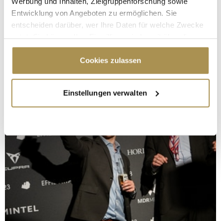
Werbung und Inhalten, Zielgruppenforschung sowie
Entwicklung von Angeboten zu ermöglichen. Sie
entscheiden darüber, wer Ihre Daten für welche Zwecke
nutzt. Sie können Ihre Einwilligung jederzeit über die
Cookie-Erklärung oder durch Klicken auf das Privacy
Trigger Symbol ändern oder widerrufen
Cookies zulassen
Wenn Sie es erlauben, würden wir auch gerne:
Einstellungen verwalten
Informationen über Ihre geografische Lage
erfassen, welche bis auf einige Meter genau sein
können
Ihr Gerät durch aktives Scannen nach
bestimmten Merkmalen (Fingerprinting) identifizieren
Erfahren Sie mehr darüber, wie Ihre persönlichen Daten
verarbeitet werden, und legen Sie Ihre Präferenzen im
Abschnitt Einzelheiten
fest.
Wir verwenden Cookies, um Inhalte und Anzeigen zu
personalisieren, Funktionen für soziale Medien anbieten