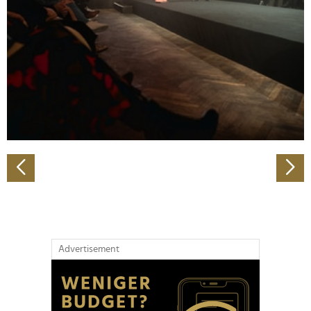
Wir verwenden Cookies, um Inhalte und Anzeigen zu
personalisieren, Funktionen für soziale Medien anbieten
zu können und die Zugriffe auf unsere Website zu
analysieren. Außerdem geben wir Informationen zu Ihrer
Verwendung unserer Website an unsere Partner für
soziale Medien, Werbung und Analysen weiter. Unsere
Partner führen diese Informationen möglicherweise mit
weiteren Daten zusammen, die Sie ihnen bereitgestellt
haben oder die sie im Rahmen Ihrer Nutzung der Dienste
gesammelt haben.
Advertisement