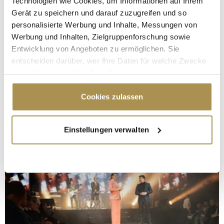
Technologien wie Cookies, um Informationen auf Ihrem
Gerät zu speichern und darauf zuzugreifen und so
personalisierte Werbung und Inhalte, Messungen von
Werbung und Inhalten, Zielgruppenforschung sowie
Entwicklung von Angeboten zu ermöglichen. Sie
entscheiden darüber, wer Ihre Daten für welche Zwecke
nutzt. Sie können Ihre Einwilligung jederzeit über die
Cookie-Erklärung oder durch Klicken auf das Privacy
Trigger Symbol ändern oder widerrufen
Cookies zulassen
Wenn Sie es erlauben, würden wir auch gerne:
Einstellungen verwalten
Informationen über Ihre geografische Lage
erfassen, welche bis auf einige Meter genau sein
können
Ihr Gerät durch aktives Scannen nach
bestimmten Merkmalen (Fingerprinting) identifizieren
Erfahren Sie mehr darüber, wie Ihre persönlichen Daten
verarbeitet werden, und legen Sie Ihre Präferenzen im
Abschnitt Einzelheiten
fest.