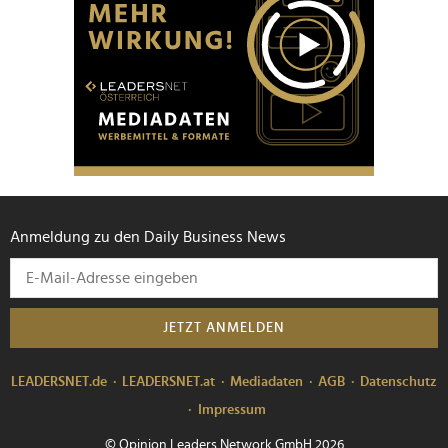
Anmeldung zu den Daily Business News
JETZT ANMELDEN
LEADERSNET.de
LEADERSNET.at
Mediadaten
AGB
Datenschutz
Impressum
© Opinion Leaders Network GmbH 2026