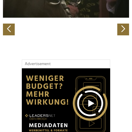
zu können und die Zugriffe auf unsere Website zu
analysieren. Außerdem geben wir Informationen zu Ihrer
Verwendung unserer Website an unsere Partner für
soziale Medien, Werbung und Analysen weiter. Unsere
Partner führen diese Informationen möglicherweise mit
weiteren Daten zusammen, die Sie ihnen bereitgestellt
haben oder die sie im Rahmen Ihrer Nutzung der Dienste
gesammelt haben.
Advertisement