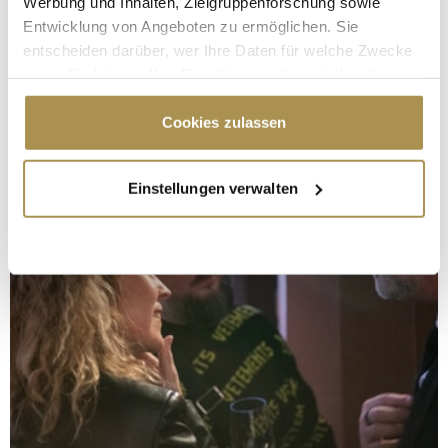
Werbung und Inhalten, Zielgruppenforschung sowie
Entwicklung von Angeboten zu ermöglichen. Sie
entscheiden darüber, wer Ihre Daten für welche Zwecke
nutzt. Sie können Ihre Einwilligung jederzeit über die
Cookie-Erklärung oder durch Klicken auf das Privacy
Trigger Symbol ändern oder widerrufen
Cookies zulassen
Wenn Sie es erlauben, würden wir auch gerne:
Einstellungen verwalten
Informationen über Ihre geografische Lage
erfassen, welche bis auf einige Meter genau sein
können
Ihr Gerät durch aktives Scannen nach
bestimmten Merkmalen (Fingerprinting) identifizieren
Erfahren Sie mehr darüber, wie Ihre persönlichen Daten
verarbeitet werden, und legen Sie Ihre Präferenzen im
Abschnitt Einzelheiten
fest.
Wir verwenden Cookies, um Inhalte und Anzeigen zu
personalisieren, Funktionen für soziale Medien anbieten