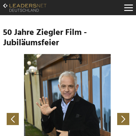
Zum
Inhalt
Zur
Fußzeilen-
Navigation
50 Jahre Ziegler Film -
Zur
Jubiläumsfeier
Hauptnavigation