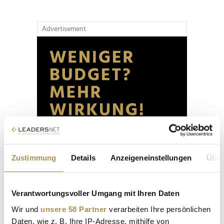
Advertisement
Zustimmung
Details
Anzeigeneinstellungen
Über
Verantwortungsvoller Umgang mit Ihren Daten
Wir und
unsere 58 Partner
verarbeiten Ihre persönlichen
Daten, wie z. B. Ihre IP-Adresse, mithilfe von