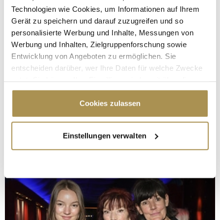
Technologien wie Cookies, um Informationen auf Ihrem
Gerät zu speichern und darauf zuzugreifen und so
personalisierte Werbung und Inhalte, Messungen von
Werbung und Inhalten, Zielgruppenforschung sowie
Entwicklung von Angeboten zu ermöglichen. Sie
entscheiden darüber, wer Ihre Daten für welche Zwecke
nutzt. Sie können Ihre Einwilligung jederzeit über die
Cookie-Erklärung oder durch Klicken auf das Privacy
Trigger Symbol ändern oder widerrufen
Cookies zulassen
Wenn Sie es erlauben, würden wir auch gerne:
Einstellungen verwalten
Informationen über Ihre geografische Lage
erfassen, welche bis auf einige Meter genau sein
können
Ihr Gerät durch aktives Scannen nach
bestimmten Merkmalen (Fingerprinting) identifizieren
Erfahren Sie mehr darüber, wie Ihre persönlichen Daten
verarbeitet werden, und legen Sie Ihre Präferenzen im