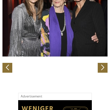
Abschnitt Einzelheiten
fest.
Wir verwenden Cookies, um Inhalte und Anzeigen zu
personalisieren, Funktionen für soziale Medien anbieten
zu können und die Zugriffe auf unsere Website zu
analysieren. Außerdem geben wir Informationen zu Ihrer
Verwendung unserer Website an unsere Partner für
soziale Medien, Werbung und Analysen weiter. Unsere
Partner führen diese Informationen möglicherweise mit
weiteren Daten zusammen, die Sie ihnen bereitgestellt
haben oder die sie im Rahmen Ihrer Nutzung der Dienste
gesammelt haben.
Advertisement