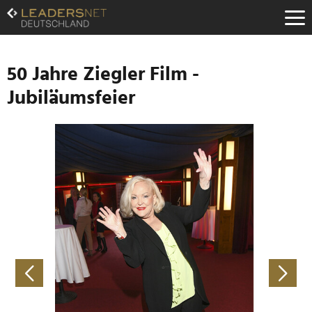
Zum
Inhalt
Zur
Fußzeilen-
Navigation
50 Jahre Ziegler Film -
Zur
Jubiläumsfeier
Hauptnavigation