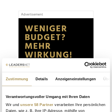
Advertisement
Zustimmung
Details
Anzeigeneinstellungen
Über
Verantwortungsvoller Umgang mit Ihren Daten
Wir und
unsere 58 Partner
verarbeiten Ihre persönlichen
Daten, wie z. B. Ihre IP-Adresse, mithilfe von