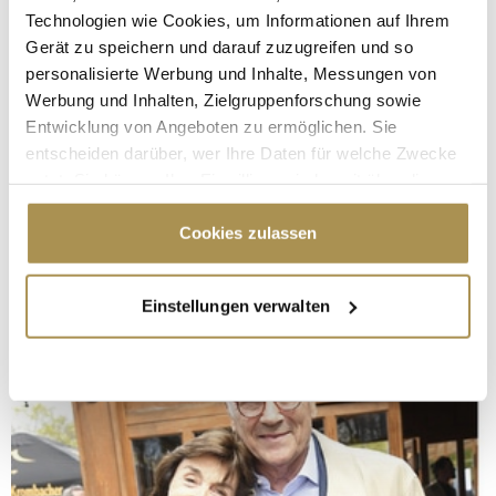
Technologien wie Cookies, um Informationen auf Ihrem
Gerät zu speichern und darauf zuzugreifen und so
personalisierte Werbung und Inhalte, Messungen von
Werbung und Inhalten, Zielgruppenforschung sowie
Entwicklung von Angeboten zu ermöglichen. Sie
entscheiden darüber, wer Ihre Daten für welche Zwecke
nutzt. Sie können Ihre Einwilligung jederzeit über die
Cookie-Erklärung oder durch Klicken auf das Privacy
Trigger Symbol ändern oder widerrufen
Cookies zulassen
Wenn Sie es erlauben, würden wir auch gerne:
Einstellungen verwalten
Informationen über Ihre geografische Lage
erfassen, welche bis auf einige Meter genau sein
können
Ihr Gerät durch aktives Scannen nach
bestimmten Merkmalen (Fingerprinting) identifizieren
Erfahren Sie mehr darüber, wie Ihre persönlichen Daten
verarbeitet werden, und legen Sie Ihre Präferenzen im