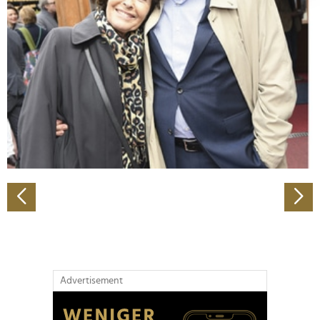
Abschnitt Einzelheiten
fest.
Wir verwenden Cookies, um Inhalte und Anzeigen zu
personalisieren, Funktionen für soziale Medien anbieten
zu können und die Zugriffe auf unsere Website zu
analysieren. Außerdem geben wir Informationen zu Ihrer
Verwendung unserer Website an unsere Partner für
soziale Medien, Werbung und Analysen weiter. Unsere
Partner führen diese Informationen möglicherweise mit
weiteren Daten zusammen, die Sie ihnen bereitgestellt
haben oder die sie im Rahmen Ihrer Nutzung der Dienste
gesammelt haben.
Advertisement