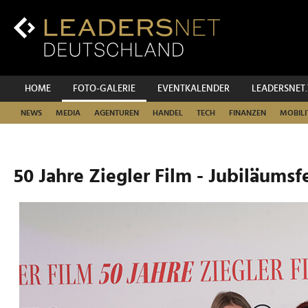
Zum
Inhalt
Zur
Fußzeilen-
Navigation
Zur
HOME
FOTO-GALERIE
EVENTKALENDER
LEADERSNET
Hauptnavigation
NEWS
MEDIA
AGENTUREN
HANDEL
TECH
FINANZEN
MOBILI
50 Jahre Ziegler Film - Jubiläumsf