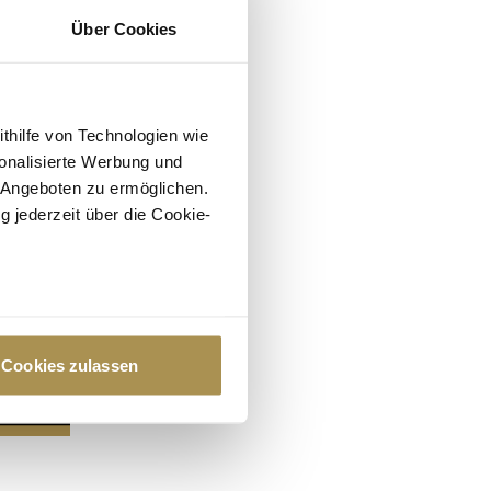
Über Cookies
ithilfe von Technologien wie
onalisierte Werbung und
 Angeboten zu ermöglichen.
g jederzeit über die Cookie-
au sein können
zieren
Cookies zulassen
hre Präferenzen im
Abschnitt
 Medien anbieten zu können
hrer Verwendung unserer