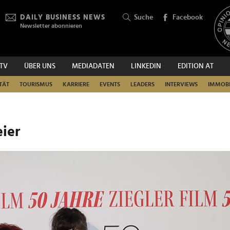
DAILY BUSINESS NEWS
Suche
Facebook
Newsletter abonnieren
.TV
ÜBER UNS
MEDIADATEN
LINKEDIN
EDITION AT
SUCHEN
TÄT
TOURISMUS
KARRIERE
EVENTS
LEADERS
INTERVIEWS
IMMOBI
eier