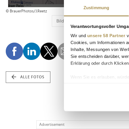
Zustimmung
© BrauerPhotos/J.Reetz
Verantwortungsvoller Umgan
Wir und
unsere 58 Partner
v
Cookies, um Informationen a
Inhalte, Messungen von Werb
Sie entscheiden darüber, wer
Erklärung oder durch Klicken
Wenn Sie es erlauben, würde
ALLE FOTOS
Informationen über Ih
Ihr Gerät durch aktiv
Erfahren Sie mehr darüber, w
Einzelheiten
fest.
Wir verwenden Cookies, um I
Advertisement
und die Zugriffe auf unsere 