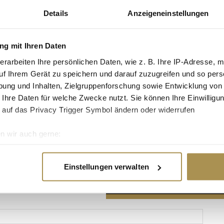
Details
Anzeigeneinstellungen
g mit Ihren Daten
erarbeiten Ihre persönlichen Daten, wie z. B. Ihre IP-Adresse, m
Advertisement
uf Ihrem Gerät zu speichern und darauf zuzugreifen und so pers
ung und Inhalten, Zielgruppenforschung sowie Entwicklung von
 Ihre Daten für welche Zwecke nutzt. Sie können Ihre Einwilligun
 auf das Privacy Trigger Symbol ändern oder widerrufen
n wir auch gerne:
re geografische Lage erfassen, welche bis auf einige Meter gen
es Scannen nach bestimmten Merkmalen (Fingerprinting) identifi
Einstellungen verwalten
ie Ihre persönlichen Daten verarbeitet werden, und legen Sie I
nhalte und Anzeigen zu personalisieren, Funktionen für soziale
Website zu analysieren. Außerdem geben wir Informationen zu I