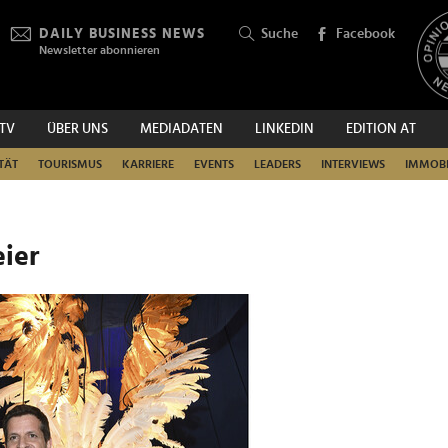
DAILY BUSINESS NEWS
Suche
Facebook
Newsletter abonnieren
.TV
ÜBER UNS
MEDIADATEN
LINKEDIN
EDITION AT
SUCHEN
TÄT
TOURISMUS
KARRIERE
EVENTS
LEADERS
INTERVIEWS
IMMOBI
eier