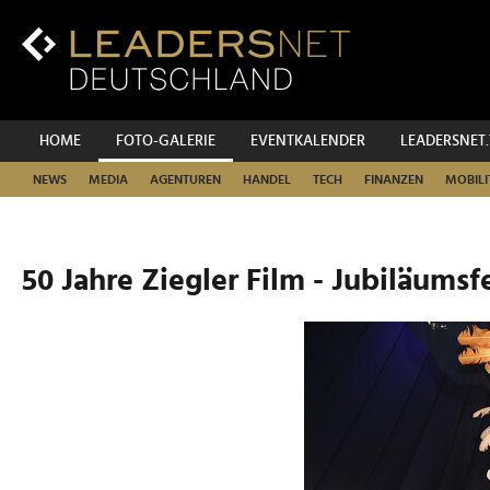
Zum
Inhalt
Zur
Fußzeilen-
Navigation
Zur
HOME
FOTO-GALERIE
EVENTKALENDER
LEADERSNET
Hauptnavigation
NEWS
MEDIA
AGENTUREN
HANDEL
TECH
FINANZEN
MOBILI
50 Jahre Ziegler Film - Jubiläumsf