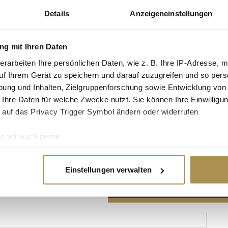
Details
Anzeigeneinstellungen
g mit Ihren Daten
erarbeiten Ihre persönlichen Daten, wie z. B. Ihre IP-Adresse, m
Advertisement
uf Ihrem Gerät zu speichern und darauf zuzugreifen und so pers
ung und Inhalten, Zielgruppenforschung sowie Entwicklung von
 Ihre Daten für welche Zwecke nutzt. Sie können Ihre Einwilligun
 auf das Privacy Trigger Symbol ändern oder widerrufen
n wir auch gerne:
re geografische Lage erfassen, welche bis auf einige Meter gen
es Scannen nach bestimmten Merkmalen (Fingerprinting) identifi
Einstellungen verwalten
ie Ihre persönlichen Daten verarbeitet werden, und legen Sie I
nhalte und Anzeigen zu personalisieren, Funktionen für soziale
Website zu analysieren. Außerdem geben wir Informationen zu I