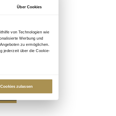
Über Cookies
ithilfe von Technologien wie
onalisierte Werbung und
 Angeboten zu ermöglichen.
g jederzeit über die Cookie-
au sein können
zieren
Cookies zulassen
hre Präferenzen im
Abschnitt
 Medien anbieten zu können
hrer Verwendung unserer