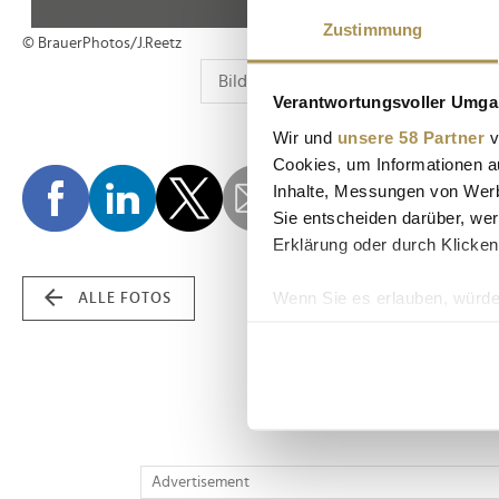
Zustimmung
© BrauerPhotos/J.Reetz
Verantwortungsvoller Umgan
Wir und
unsere 58 Partner
v
Cookies, um Informationen a
Inhalte, Messungen von Werb
Sie entscheiden darüber, wer
Erklärung oder durch Klicken
Wenn Sie es erlauben, würde
ALLE FOTOS
Informationen über Ih
Ihr Gerät durch aktiv
Erfahren Sie mehr darüber, w
Einzelheiten
fest.
Wir verwenden Cookies, um I
Advertisement
und die Zugriffe auf unsere 