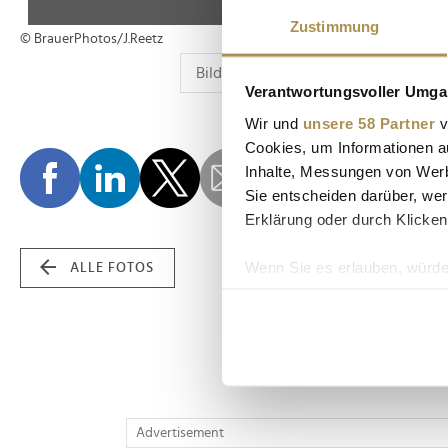
Zustimmung
© BrauerPhotos/J.Reetz
Verantwortungsvoller Umgan
Wir und
unsere 58 Partner
v
Cookies, um Informationen a
Inhalte, Messungen von Werb
Sie entscheiden darüber, wer
Erklärung oder durch Klicken
Wenn Sie es erlauben, würde
ALLE FOTOS
Informationen über Ih
Ihr Gerät durch aktiv
Erfahren Sie mehr darüber, w
Einzelheiten
fest.
Wir verwenden Cookies, um I
Advertisement
und die Zugriffe auf unsere 