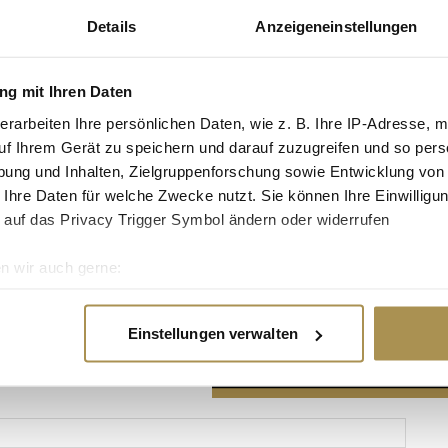
Details
Anzeigeneinstellungen
g mit Ihren Daten
erarbeiten Ihre persönlichen Daten, wie z. B. Ihre IP-Adresse, m
Advertisement
uf Ihrem Gerät zu speichern und darauf zuzugreifen und so pers
ung und Inhalten, Zielgruppenforschung sowie Entwicklung von
 Ihre Daten für welche Zwecke nutzt. Sie können Ihre Einwilligun
 auf das Privacy Trigger Symbol ändern oder widerrufen
n wir auch gerne:
re geografische Lage erfassen, welche bis auf einige Meter gen
es Scannen nach bestimmten Merkmalen (Fingerprinting) identifi
Einstellungen verwalten
ie Ihre persönlichen Daten verarbeitet werden, und legen Sie I
nhalte und Anzeigen zu personalisieren, Funktionen für soziale
Website zu analysieren. Außerdem geben wir Informationen zu I