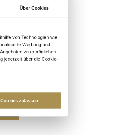
Über Cookies
ithilfe von Technologien wie
onalisierte Werbung und
 Angeboten zu ermöglichen.
g jederzeit über die Cookie-
au sein können
zieren
Cookies zulassen
hre Präferenzen im
Abschnitt
 Medien anbieten zu können
hrer Verwendung unserer