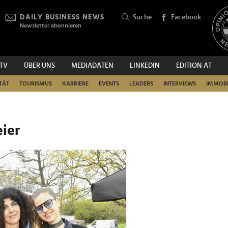
DAILY BUSINESS NEWS
Suche
Facebook
Newsletter abonnieren
.TV
ÜBER UNS
MEDIADATEN
LINKEDIN
EDITION AT
SUCHEN
TÄT
TOURISMUS
KARRIERE
EVENTS
LEADERS
INTERVIEWS
IMMOBI
eier