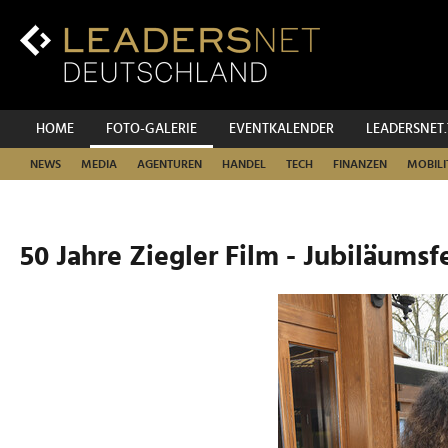
Zum
Inhalt
Zur
Fußzeilen-
Navigation
Zur
HOME
FOTO-GALERIE
EVENTKALENDER
LEADERSNET
Hauptnavigation
NEWS
MEDIA
AGENTUREN
HANDEL
TECH
FINANZEN
MOBILI
50 Jahre Ziegler Film - Jubiläumsf