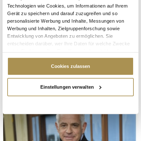
Technologien wie Cookies, um Informationen auf Ihrem
Gerät zu speichern und darauf zuzugreifen und so
personalisierte Werbung und Inhalte, Messungen von
Werbung und Inhalten, Zielgruppenforschung sowie
Entwicklung von Angeboten zu ermöglichen. Sie
entscheiden darüber, wer Ihre Daten für welche Zwecke
nutzt. Sie können Ihre Einwilligung jederzeit über die
Cookie-Erklärung oder durch Klicken auf das Privacy
Trigger Symbol ändern oder widerrufen
Cookies zulassen
Wenn Sie es erlauben, würden wir auch gerne:
Einstellungen verwalten
Informationen über Ihre geografische Lage
erfassen, welche bis auf einige Meter genau sein
können
Ihr Gerät durch aktives Scannen nach
bestimmten Merkmalen (Fingerprinting) identifizieren
Erfahren Sie mehr darüber, wie Ihre persönlichen Daten
verarbeitet werden, und legen Sie Ihre Präferenzen im