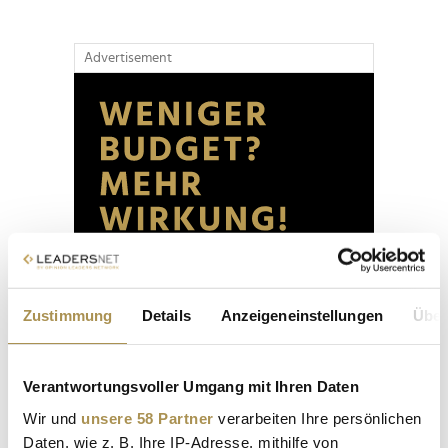
Advertisement
Zustimmung
Details
Anzeigeneinstellungen
Über
Verantwortungsvoller Umgang mit Ihren Daten
Wir und
unsere 58 Partner
verarbeiten Ihre persönlichen
Daten, wie z. B. Ihre IP-Adresse, mithilfe von