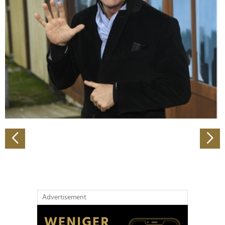
Abschnitt Einzelheiten
fest.
Wir verwenden Cookies, um Inhalte und Anzeigen zu
personalisieren, Funktionen für soziale Medien anbieten
zu können und die Zugriffe auf unsere Website zu
analysieren. Außerdem geben wir Informationen zu Ihrer
Verwendung unserer Website an unsere Partner für
soziale Medien, Werbung und Analysen weiter. Unsere
Partner führen diese Informationen möglicherweise mit
weiteren Daten zusammen, die Sie ihnen bereitgestellt
haben oder die sie im Rahmen Ihrer Nutzung der Dienste
gesammelt haben.
Advertisement