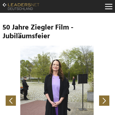
Zum
Inhalt
Zur
Fußzeilen-
Navigation
50 Jahre Ziegler Film -
Zur
Jubiläumsfeier
Hauptnavigation