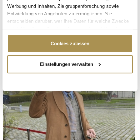
Werbung und Inhalten, Zielgruppenforschung sowie
Entwicklung von Angeboten zu ermöglichen. Sie
entscheiden darüber, wer Ihre Daten für welche Zwecke
nutzt. Sie können Ihre Einwilligung jederzeit über die
Cookie-Erklärung oder durch Klicken auf das Privacy
Trigger Symbol ändern oder widerrufen
Cookies zulassen
Wenn Sie es erlauben, würden wir auch gerne:
Einstellungen verwalten
Informationen über Ihre geografische Lage
erfassen, welche bis auf einige Meter genau sein
können
Ihr Gerät durch aktives Scannen nach
bestimmten Merkmalen (Fingerprinting) identifizieren
Erfahren Sie mehr darüber, wie Ihre persönlichen Daten
verarbeitet werden, und legen Sie Ihre Präferenzen im
Abschnitt Einzelheiten
fest.
Wir verwenden Cookies, um Inhalte und Anzeigen zu