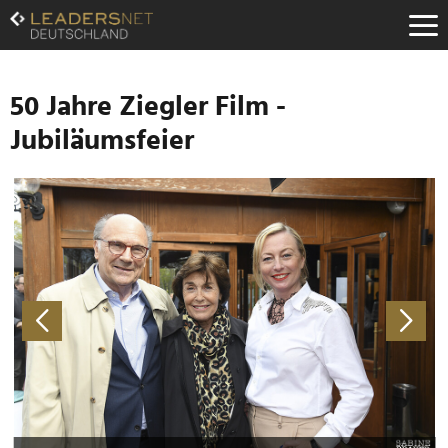
Zum
Inhalt
Zur
Fußzeilen-
Navigation
50 Jahre Ziegler Film -
Zur
Jubiläumsfeier
Hauptnavigation