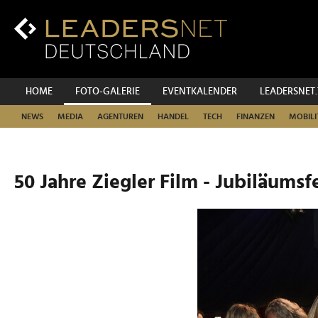
Zum
Inhalt
Zur
Fußzeilen-
Navigation
Zur
HOME
FOTO-GALERIE
EVENTKALENDER
LEADERSNET
Hauptnavigation
NEWS
MEDIA
AGENTUREN
HANDEL
TECH
FINANZEN
MOBILI
50 Jahre Ziegler Film - Jubiläumsf