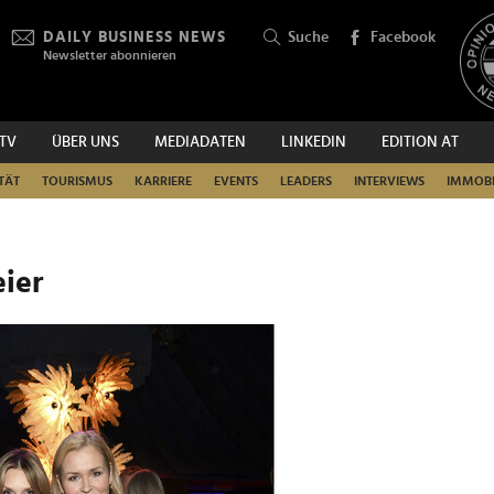
DAILY BUSINESS NEWS
Suche
Facebook
Newsletter abonnieren
.TV
ÜBER UNS
MEDIADATEN
LINKEDIN
EDITION AT
SUCHEN
TÄT
TOURISMUS
KARRIERE
EVENTS
LEADERS
INTERVIEWS
IMMOBI
eier