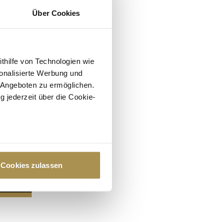
Über Cookies
ithilfe von Technologien wie
onalisierte Werbung und
 Angeboten zu ermöglichen.
g jederzeit über die Cookie-
au sein können
zieren
Cookies zulassen
hre Präferenzen im
Abschnitt
 Medien anbieten zu können
hrer Verwendung unserer