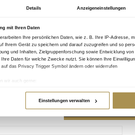
Details
Anzeigeneinstellungen
g mit Ihren Daten
erarbeiten Ihre persönlichen Daten, wie z. B. Ihre IP-Adresse, m
Advertisement
uf Ihrem Gerät zu speichern und darauf zuzugreifen und so pers
ung und Inhalten, Zielgruppenforschung sowie Entwicklung von
 Ihre Daten für welche Zwecke nutzt. Sie können Ihre Einwilligun
 auf das Privacy Trigger Symbol ändern oder widerrufen
n wir auch gerne:
re geografische Lage erfassen, welche bis auf einige Meter gen
es Scannen nach bestimmten Merkmalen (Fingerprinting) identifi
Einstellungen verwalten
ie Ihre persönlichen Daten verarbeitet werden, und legen Sie I
nhalte und Anzeigen zu personalisieren, Funktionen für soziale
Website zu analysieren. Außerdem geben wir Informationen zu I