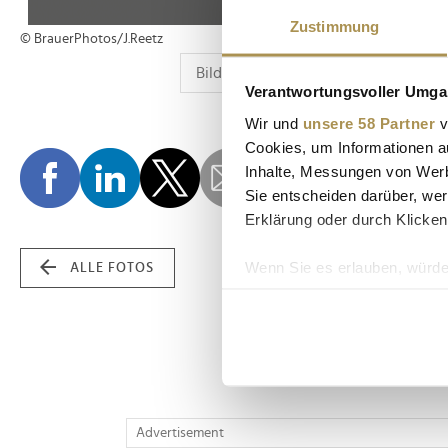
Zustimmung
© BrauerPhotos/J.Reetz
Verantwortungsvoller Umgan
Wir und
unsere 58 Partner
v
Cookies, um Informationen a
Inhalte, Messungen von Werb
Sie entscheiden darüber, wer
Erklärung oder durch Klicken
Wenn Sie es erlauben, würde
ALLE FOTOS
Informationen über Ih
Ihr Gerät durch aktiv
Erfahren Sie mehr darüber, w
Einzelheiten
fest.
Wir verwenden Cookies, um I
Advertisement
und die Zugriffe auf unsere 