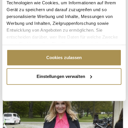
Technologien wie Cookies, um Informationen auf Ihrem
Gerät zu speichern und darauf zuzugreifen und so
personalisierte Werbung und Inhalte, Messungen von
Werbung und Inhalten, Zielgruppenforschung sowie
Entwicklung von Angeboten zu ermöglichen. Sie
entscheiden darüber, wer Ihre Daten für welche Zwecke
nutzt. Sie können Ihre Einwilligung jederzeit über die
Cookie-Erklärung oder durch Klicken auf das Privacy
Trigger Symbol ändern oder widerrufen
Cookies zulassen
Wenn Sie es erlauben, würden wir auch gerne:
Einstellungen verwalten
Informationen über Ihre geografische Lage
erfassen, welche bis auf einige Meter genau sein
können
Ihr Gerät durch aktives Scannen nach
bestimmten Merkmalen (Fingerprinting) identifizieren
Erfahren Sie mehr darüber, wie Ihre persönlichen Daten
verarbeitet werden, und legen Sie Ihre Präferenzen im