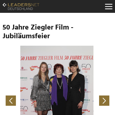
Zum
Inhalt
Zur
Fußzeilen-
Navigation
50 Jahre Ziegler Film -
Zur
Jubiläumsfeier
Hauptnavigation