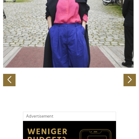
Abschnitt Einzelheiten
fest.
Wir verwenden Cookies, um Inhalte und Anzeigen zu
personalisieren, Funktionen für soziale Medien anbieten
zu können und die Zugriffe auf unsere Website zu
analysieren. Außerdem geben wir Informationen zu Ihrer
Verwendung unserer Website an unsere Partner für
soziale Medien, Werbung und Analysen weiter. Unsere
Partner führen diese Informationen möglicherweise mit
weiteren Daten zusammen, die Sie ihnen bereitgestellt
haben oder die sie im Rahmen Ihrer Nutzung der Dienste
gesammelt haben.
Advertisement