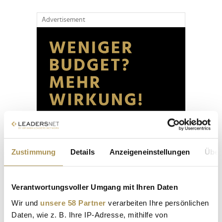
Advertisement
Zustimmung
Details
Anzeigeneinstellungen
Über
Verantwortungsvoller Umgang mit Ihren Daten
Wir und
unsere 58 Partner
verarbeiten Ihre persönlichen
Daten, wie z. B. Ihre IP-Adresse, mithilfe von