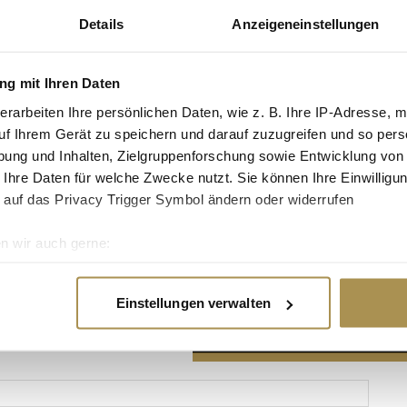
Details
Anzeigeneinstellungen
g mit Ihren Daten
erarbeiten Ihre persönlichen Daten, wie z. B. Ihre IP-Adresse, m
Advertisement
uf Ihrem Gerät zu speichern und darauf zuzugreifen und so pers
ung und Inhalten, Zielgruppenforschung sowie Entwicklung von
 Ihre Daten für welche Zwecke nutzt. Sie können Ihre Einwilligun
 auf das Privacy Trigger Symbol ändern oder widerrufen
n wir auch gerne:
re geografische Lage erfassen, welche bis auf einige Meter gen
es Scannen nach bestimmten Merkmalen (Fingerprinting) identifi
Einstellungen verwalten
ie Ihre persönlichen Daten verarbeitet werden, und legen Sie I
nhalte und Anzeigen zu personalisieren, Funktionen für soziale
Website zu analysieren. Außerdem geben wir Informationen zu I