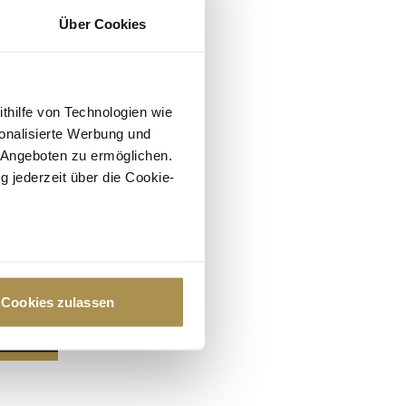
Über Cookies
ithilfe von Technologien wie
onalisierte Werbung und
 Angeboten zu ermöglichen.
g jederzeit über die Cookie-
au sein können
zieren
Cookies zulassen
hre Präferenzen im
Abschnitt
 Medien anbieten zu können
hrer Verwendung unserer