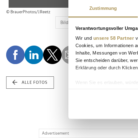
Zustimmung
© BrauerPhotos/J.Reetz
Verantwortungsvoller Umgan
Wir und
unsere 58 Partner
v
Cookies, um Informationen a
Inhalte, Messungen von Werb
Sie entscheiden darüber, wer
Erklärung oder durch Klicken
Wenn Sie es erlauben, würde
ALLE FOTOS
Informationen über Ih
Ihr Gerät durch aktiv
Erfahren Sie mehr darüber, w
Einzelheiten
fest.
Wir verwenden Cookies, um I
Advertisement
und die Zugriffe auf unsere 