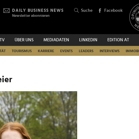
DAILY BUSINESS NEWS
Suche
Facebook
Newsletter abonnieren
.TV
ÜBER UNS
MEDIADATEN
LINKEDIN
EDITION AT
SUCHEN
TÄT
TOURISMUS
KARRIERE
EVENTS
LEADERS
INTERVIEWS
IMMOBI
eier