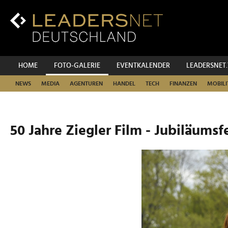
Zum
Inhalt
Zur
Fußzeilen-
Navigation
Zur
HOME
FOTO-GALERIE
EVENTKALENDER
LEADERSNET
Hauptnavigation
NEWS
MEDIA
AGENTUREN
HANDEL
TECH
FINANZEN
MOBILI
50 Jahre Ziegler Film - Jubiläumsf