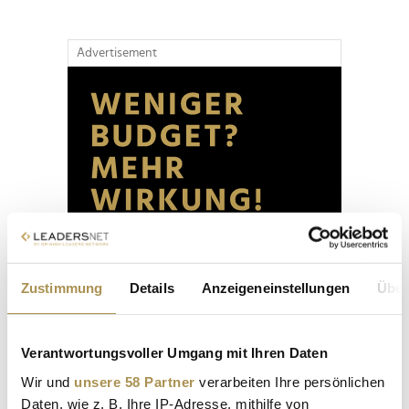
Advertisement
Zustimmung
Details
Anzeigeneinstellungen
Über
Verantwortungsvoller Umgang mit Ihren Daten
Wir und
unsere 58 Partner
verarbeiten Ihre persönlichen
Daten, wie z. B. Ihre IP-Adresse, mithilfe von