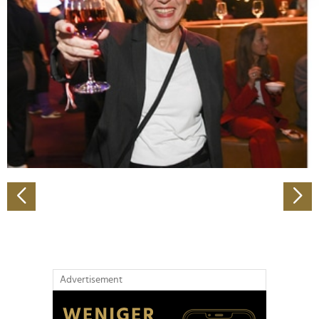
Abschnitt Einzelheiten
fest.
Wir verwenden Cookies, um Inhalte und Anzeigen zu
personalisieren, Funktionen für soziale Medien anbieten
zu können und die Zugriffe auf unsere Website zu
analysieren. Außerdem geben wir Informationen zu Ihrer
Verwendung unserer Website an unsere Partner für
soziale Medien, Werbung und Analysen weiter. Unsere
Partner führen diese Informationen möglicherweise mit
weiteren Daten zusammen, die Sie ihnen bereitgestellt
haben oder die sie im Rahmen Ihrer Nutzung der Dienste
gesammelt haben.
Advertisement