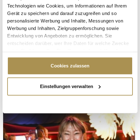
Technologien wie Cookies, um Informationen auf Ihrem
Gerät zu speichern und darauf zuzugreifen und so
personalisierte Werbung und Inhalte, Messungen von
Werbung und Inhalten, Zielgruppenforschung sowie
Entwicklung von Angeboten zu ermöglichen. Sie
entscheiden darüber, wer Ihre Daten für welche Zwecke
nutzt. Sie können Ihre Einwilligung jederzeit über die
Cookie-Erklärung oder durch Klicken auf das Privacy
Trigger Symbol ändern oder widerrufen
Cookies zulassen
Wenn Sie es erlauben, würden wir auch gerne:
Einstellungen verwalten
Informationen über Ihre geografische Lage
erfassen, welche bis auf einige Meter genau sein
können
Ihr Gerät durch aktives Scannen nach
bestimmten Merkmalen (Fingerprinting) identifizieren
Erfahren Sie mehr darüber, wie Ihre persönlichen Daten
verarbeitet werden, und legen Sie Ihre Präferenzen im