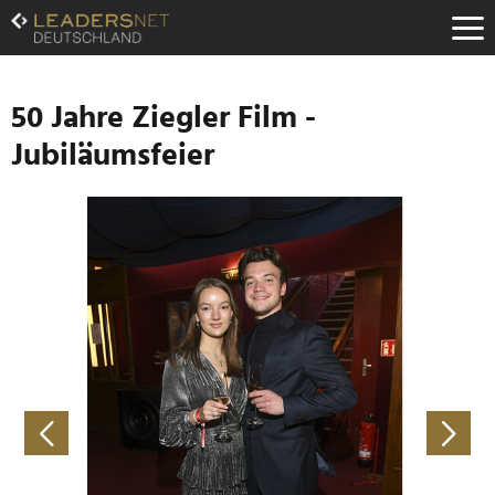
Zum
Inhalt
Zur
Fußzeilen-
Navigation
50 Jahre Ziegler Film -
Zur
Jubiläumsfeier
Hauptnavigation