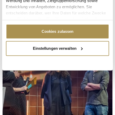
Werbung und Inhalten, Zielgruppenforschung sowie
Entwicklung von Angeboten zu ermöglichen. Sie
entscheiden darüber, wer Ihre Daten für welche Zwecke
nutzt. Sie können Ihre Einwilligung jederzeit über die
Cookie-Erklärung oder durch Klicken auf das Privacy
Trigger Symbol ändern oder widerrufen
Cookies zulassen
Wenn Sie es erlauben, würden wir auch gerne:
Einstellungen verwalten
Informationen über Ihre geografische Lage
erfassen, welche bis auf einige Meter genau sein
können
Ihr Gerät durch aktives Scannen nach
bestimmten Merkmalen (Fingerprinting) identifizieren
Erfahren Sie mehr darüber, wie Ihre persönlichen Daten
verarbeitet werden, und legen Sie Ihre Präferenzen im
Abschnitt Einzelheiten
fest.
Wir verwenden Cookies, um Inhalte und Anzeigen zu
personalisieren, Funktionen für soziale Medien anbieten