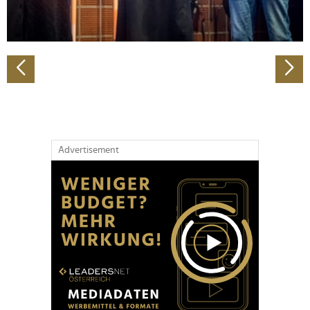
zu können und die Zugriffe auf unsere Website zu
analysieren. Außerdem geben wir Informationen zu Ihrer
Verwendung unserer Website an unsere Partner für
soziale Medien, Werbung und Analysen weiter. Unsere
Partner führen diese Informationen möglicherweise mit
weiteren Daten zusammen, die Sie ihnen bereitgestellt
haben oder die sie im Rahmen Ihrer Nutzung der Dienste
gesammelt haben.
Advertisement