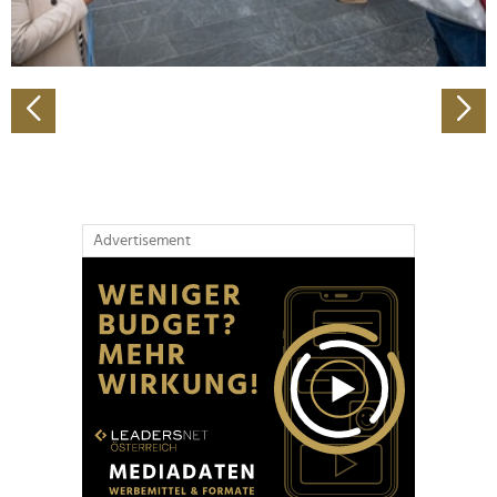
zu können und die Zugriffe auf unsere Website zu
analysieren. Außerdem geben wir Informationen zu Ihrer
Verwendung unserer Website an unsere Partner für
soziale Medien, Werbung und Analysen weiter. Unsere
Partner führen diese Informationen möglicherweise mit
weiteren Daten zusammen, die Sie ihnen bereitgestellt
haben oder die sie im Rahmen Ihrer Nutzung der Dienste
gesammelt haben.
Advertisement