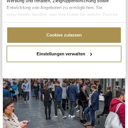
Werbung und Inhalten, Zielgruppenforschung sowie
Entwicklung von Angeboten zu ermöglichen. Sie
entscheiden darüber, wer Ihre Daten für welche Zwecke
nutzt. Sie können Ihre Einwilligung jederzeit über die
Cookie-Erklärung oder durch Klicken auf das Privacy
Trigger Symbol ändern oder widerrufen
Cookies zulassen
Wenn Sie es erlauben, würden wir auch gerne:
Einstellungen verwalten
Informationen über Ihre geografische Lage
erfassen, welche bis auf einige Meter genau sein
können
Ihr Gerät durch aktives Scannen nach
bestimmten Merkmalen (Fingerprinting) identifizieren
Erfahren Sie mehr darüber, wie Ihre persönlichen Daten
verarbeitet werden, und legen Sie Ihre Präferenzen im
Abschnitt Einzelheiten
fest.
Wir verwenden Cookies, um Inhalte und Anzeigen zu
personalisieren, Funktionen für soziale Medien anbieten