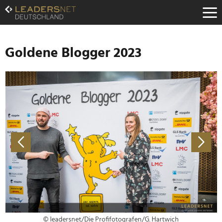
Zum
Inhalt
Zur
Fußzeilen-
Navigation
Goldene Blogger 2023
Zur
Hauptnavigation
© leadersnet/Die Profifotografen/G. Hartwich