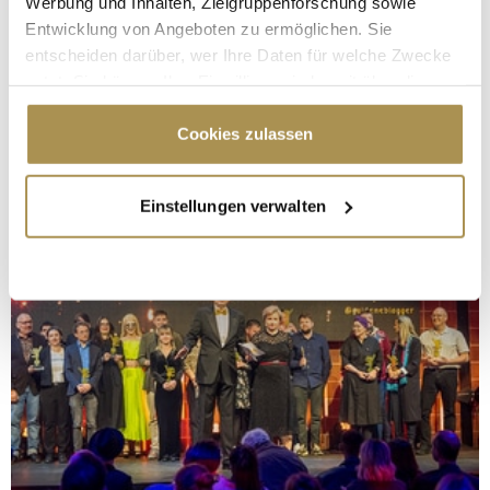
Werbung und Inhalten, Zielgruppenforschung sowie
Entwicklung von Angeboten zu ermöglichen. Sie
entscheiden darüber, wer Ihre Daten für welche Zwecke
nutzt. Sie können Ihre Einwilligung jederzeit über die
Cookie-Erklärung oder durch Klicken auf das Privacy
Trigger Symbol ändern oder widerrufen
Cookies zulassen
Wenn Sie es erlauben, würden wir auch gerne:
Einstellungen verwalten
Informationen über Ihre geografische Lage
erfassen, welche bis auf einige Meter genau sein
können
Ihr Gerät durch aktives Scannen nach
bestimmten Merkmalen (Fingerprinting) identifizieren
Erfahren Sie mehr darüber, wie Ihre persönlichen Daten
verarbeitet werden, und legen Sie Ihre Präferenzen im
Abschnitt Einzelheiten
fest.
Wir verwenden Cookies, um Inhalte und Anzeigen zu
personalisieren, Funktionen für soziale Medien anbieten