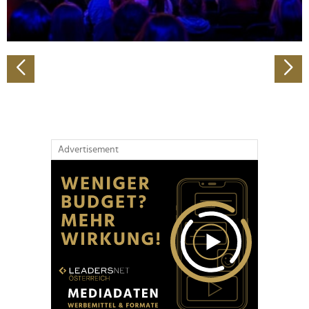
zu können und die Zugriffe auf unsere Website zu
analysieren. Außerdem geben wir Informationen zu Ihrer
Verwendung unserer Website an unsere Partner für
soziale Medien, Werbung und Analysen weiter. Unsere
Partner führen diese Informationen möglicherweise mit
weiteren Daten zusammen, die Sie ihnen bereitgestellt
haben oder die sie im Rahmen Ihrer Nutzung der Dienste
gesammelt haben.
Advertisement