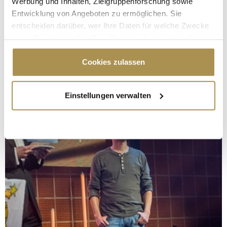
Werbung und Inhalten, Zielgruppenforschung sowie
Entwicklung von Angeboten zu ermöglichen. Sie
entscheiden darüber, wer Ihre Daten für welche Zwecke
nutzt. Sie können Ihre Einwilligung jederzeit über die
Cookie-Erklärung oder durch Klicken auf das Privacy
Trigger Symbol ändern oder widerrufen
Cookies zulassen
Wenn Sie es erlauben, würden wir auch gerne:
Einstellungen verwalten
Informationen über Ihre geografische Lage
erfassen, welche bis auf einige Meter genau sein
können
Ihr Gerät durch aktives Scannen nach
bestimmten Merkmalen (Fingerprinting) identifizieren
Erfahren Sie mehr darüber, wie Ihre persönlichen Daten
verarbeitet werden, und legen Sie Ihre Präferenzen im
Abschnitt Einzelheiten
fest.
Wir verwenden Cookies, um Inhalte und Anzeigen zu
personalisieren, Funktionen für soziale Medien anbieten