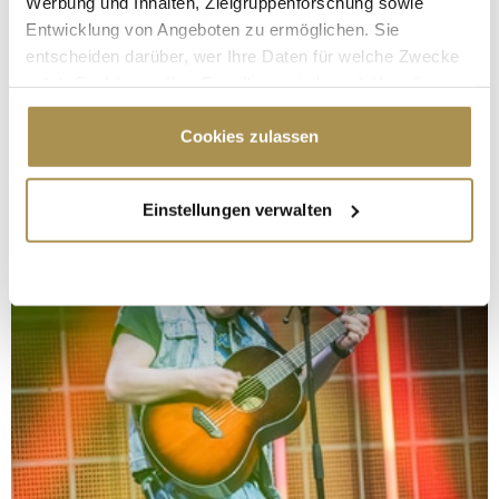
Werbung und Inhalten, Zielgruppenforschung sowie
Entwicklung von Angeboten zu ermöglichen. Sie
entscheiden darüber, wer Ihre Daten für welche Zwecke
nutzt. Sie können Ihre Einwilligung jederzeit über die
Cookie-Erklärung oder durch Klicken auf das Privacy
Trigger Symbol ändern oder widerrufen
Cookies zulassen
Wenn Sie es erlauben, würden wir auch gerne:
Einstellungen verwalten
Informationen über Ihre geografische Lage
erfassen, welche bis auf einige Meter genau sein
können
Ihr Gerät durch aktives Scannen nach
bestimmten Merkmalen (Fingerprinting) identifizieren
Erfahren Sie mehr darüber, wie Ihre persönlichen Daten
verarbeitet werden, und legen Sie Ihre Präferenzen im
Abschnitt Einzelheiten
fest.
Wir verwenden Cookies, um Inhalte und Anzeigen zu
personalisieren, Funktionen für soziale Medien anbieten