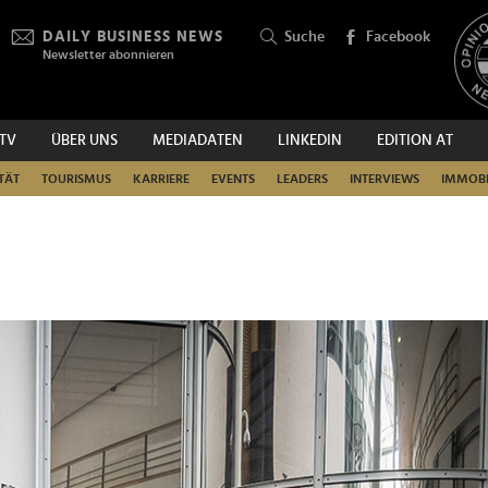
DAILY BUSINESS NEWS
Suche
Facebook
Newsletter abonnieren
.TV
ÜBER UNS
MEDIADATEN
LINKEDIN
EDITION AT
SUCHEN
TÄT
TOURISMUS
KARRIERE
EVENTS
LEADERS
INTERVIEWS
IMMOBI