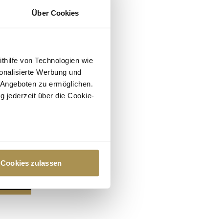
Über Cookies
ithilfe von Technologien wie
onalisierte Werbung und
 Angeboten zu ermöglichen.
g jederzeit über die Cookie-
au sein können
zieren
Cookies zulassen
hre Präferenzen im
Abschnitt
 Medien anbieten zu können
hrer Verwendung unserer