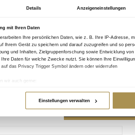
Details
Anzeigeneinstellungen
g mit Ihren Daten
erarbeiten Ihre persönlichen Daten, wie z. B. Ihre IP-Adresse, m
Advertisement
uf Ihrem Gerät zu speichern und darauf zuzugreifen und so pers
ung und Inhalten, Zielgruppenforschung sowie Entwicklung von
 Ihre Daten für welche Zwecke nutzt. Sie können Ihre Einwilligun
 auf das Privacy Trigger Symbol ändern oder widerrufen
n wir auch gerne:
re geografische Lage erfassen, welche bis auf einige Meter gen
es Scannen nach bestimmten Merkmalen (Fingerprinting) identifi
Einstellungen verwalten
ie Ihre persönlichen Daten verarbeitet werden, und legen Sie I
nhalte und Anzeigen zu personalisieren, Funktionen für soziale
Website zu analysieren. Außerdem geben wir Informationen zu I