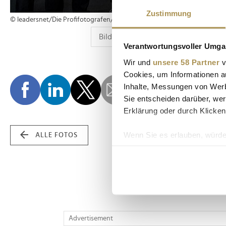
Zustimmung
© leadersnet/Die Profifotografen/G. Hartwich
Verantwortungsvoller Umgan
Wir und
unsere 58 Partner
v
Cookies, um Informationen a
Inhalte, Messungen von Werb
Sie entscheiden darüber, wer
Erklärung oder durch Klicken
Wenn Sie es erlauben, würde
ALLE FOTOS
Informationen über Ih
Ihr Gerät durch aktiv
Erfahren Sie mehr darüber, w
Einzelheiten
fest.
Wir verwenden Cookies, um I
Advertisement
und die Zugriffe auf unsere 