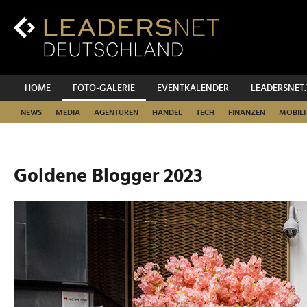
Zum
Inhalt
Zur
Fußzeilen-
Navigation
Zur
HOME
FOTO-GALERIE
EVENTKALENDER
LEADERSNET
Hauptnavigation
NEWS
MEDIA
AGENTUREN
HANDEL
TECH
FINANZEN
MOBILI
Goldene Blogger 2023