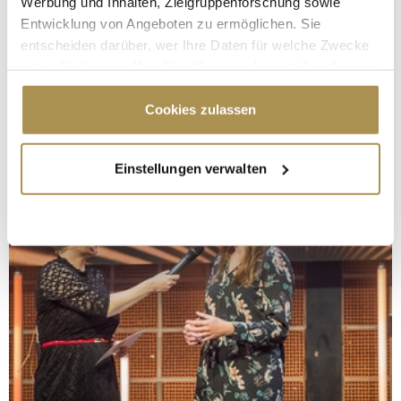
Werbung und Inhalten, Zielgruppenforschung sowie
Entwicklung von Angeboten zu ermöglichen. Sie
entscheiden darüber, wer Ihre Daten für welche Zwecke
nutzt. Sie können Ihre Einwilligung jederzeit über die
Cookie-Erklärung oder durch Klicken auf das Privacy
Trigger Symbol ändern oder widerrufen
Cookies zulassen
Wenn Sie es erlauben, würden wir auch gerne:
Einstellungen verwalten
Informationen über Ihre geografische Lage
erfassen, welche bis auf einige Meter genau sein
können
Ihr Gerät durch aktives Scannen nach
bestimmten Merkmalen (Fingerprinting) identifizieren
Erfahren Sie mehr darüber, wie Ihre persönlichen Daten
verarbeitet werden, und legen Sie Ihre Präferenzen im
Abschnitt Einzelheiten
fest.
Wir verwenden Cookies, um Inhalte und Anzeigen zu
personalisieren, Funktionen für soziale Medien anbieten