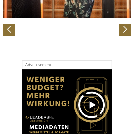
zu können und die Zugriffe auf unsere Website zu
analysieren. Außerdem geben wir Informationen zu Ihrer
Verwendung unserer Website an unsere Partner für
soziale Medien, Werbung und Analysen weiter. Unsere
Partner führen diese Informationen möglicherweise mit
weiteren Daten zusammen, die Sie ihnen bereitgestellt
haben oder die sie im Rahmen Ihrer Nutzung der Dienste
gesammelt haben.
Advertisement